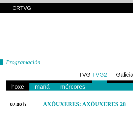
CRTVG
Programación
TVG
TVG2
Galici
Euro
hoxe
mañá
mércores
AXÓUXERES: AXÓUXERES 28
07:00 h