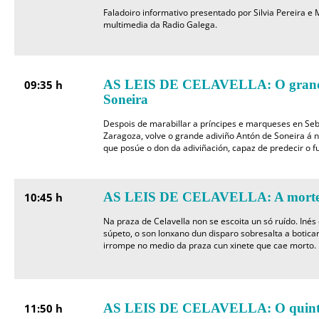
Faladoiro informativo presentado por Silvia Pereira e
multimedia da Radio Galega.
AS LEIS DE CELAVELLA: O grande
09:35 h
Soneira
Despois de marabillar a príncipes e marqueses en Seb
Zaragoza, volve o grande adiviño Antón de Soneira á n
que posúe o don da adiviñación, capaz de predecir o fu
AS LEIS DE CELAVELLA: A morte
10:45 h
Na praza de Celavella non se escoita un só ruído. Inés 
súpeto, o son lonxano dun disparo sobresalta a botica
irrompe no medio da praza cun xinete que cae morto.
AS LEIS DE CELAVELLA: O quint
11:50 h