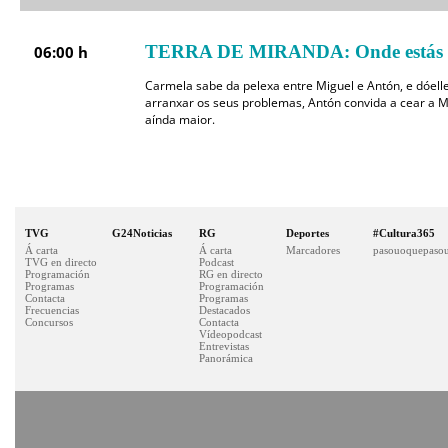
TERRA DE MIRANDA: Onde estás
06:00 h
Carmela sabe da pelexa entre Miguel e Antón, e dóell
arranxar os seus problemas, Antón convida a cear a M
aínda maior.
TVG
G24Noticias
RG
Deportes
#Cultura365
Á carta
Á carta
Marcadores
pasouoquepasou
TVG en directo
Podcast
Programación
RG en directo
Programas
Programación
Contacta
Programas
Frecuencias
Destacados
Concursos
Contacta
Vídeopodcast
Entrevistas
Panorámica