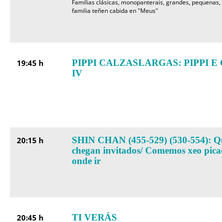
Familias clásicas, monopanterais, grandes, pequenas, in
familia teñen cabida en "Meus"
PIPPI CALZASLARGAS: PIPPI E
19:45 h
IV
SHIN CHAN (455-529) (530-554): Qu
20:15 h
chegan invitados/ Comemos xeo pica
onde ir
TI VERÁS
20:45 h