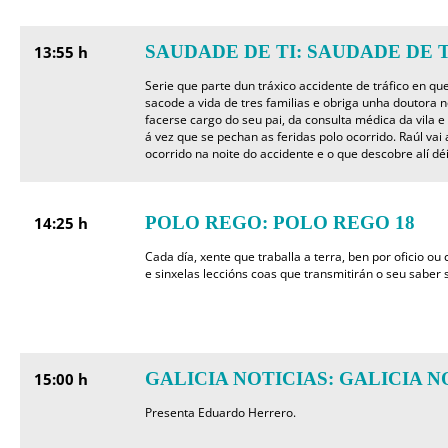
SAUDADE DE TI: SAUDADE DE T
13:55 h
Serie que parte dun tráxico accidente de tráfico en q
sacode a vida de tres familias e obriga unha doutora no
facerse cargo do seu pai, da consulta médica da vila e
á vez que se pechan as feridas polo ocorrido. Raúl vai 
ocorrido na noite do accidente e o que descobre alí dé
POLO REGO: POLO REGO 18
14:25 h
Cada día, xente que traballa a terra, ben por oficio o
e sinxelas leccións coas que transmitirán o seu saber s
GALICIA NOTICIAS: GALICIA 
15:00 h
Presenta Eduardo Herrero.