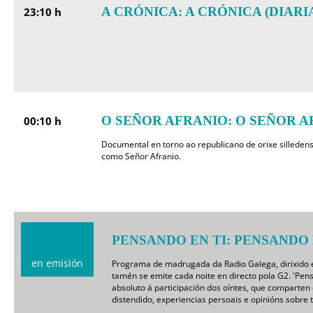
A CRÓNICA: A CRÓNICA (DIARIA)
23:10 h
O SEÑOR AFRANIO: O SEÑOR A
00:10 h
Documental en torno ao republicano de orixe silleden
como Señor Afranio.
PENSANDO EN TI: PENSANDO E
en emisión
Programa de madrugada da Radio Galega, dirixido 
tamén se emite cada noite en directo pola G2. 'Pen
absoluto á participación dos oíntes, que comparten e
distendido, experiencias persoais e opinións sobre 