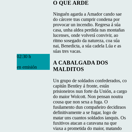
O QUE ARDE
Ninguén agarda a Amador cando sae
do cárcere tras cumprir condena por
provocar un incendio. Regresa á súa
casa, unha aldea perdida nas montañas
lucenses, onde volverá convivir, ao
ritmo sosegado da natureza, coa súa
nai, Benedicta, a súa cadela Lúa e as
súas tres vacas.
02:30 h
A CABALGADA DOS
en emisión
MALDITOS
Un grupo de soldados confederados, co
capitán Bentley á fronte, están
prisioneiros nun forte da Unión, a cargo
do maior Wolcott. Non pensan noutra
cousa que non sexa a fuga. O
fusilamento dun compañeiro decidiraos
definitivamente a se fugar, logo de
matar uns cuantos soldados ianquis. Os
fuxitivos atacan a caravana na que
viaxa a prometida do maior, matando