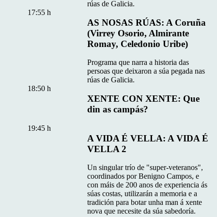
rúas de Galicia.
17:55 h
AS NOSAS RÚAS: A Coruña
(Virrey Osorio, Almirante
Romay, Celedonio Uribe)
Programa que narra a historia das
persoas que deixaron a súa pegada nas
rúas de Galicia.
18:50 h
XENTE CON XENTE: Que
din as campás?
19:45 h
A VIDA É VELLA: A VIDA É
VELLA 2
Un singular trío de "super-veteranos",
coordinados por Benigno Campos, e
con máis de 200 anos de experiencia ás
súas costas, utilizarán a memoria e a
tradición para botar unha man á xente
nova que necesite da súa sabedoría.