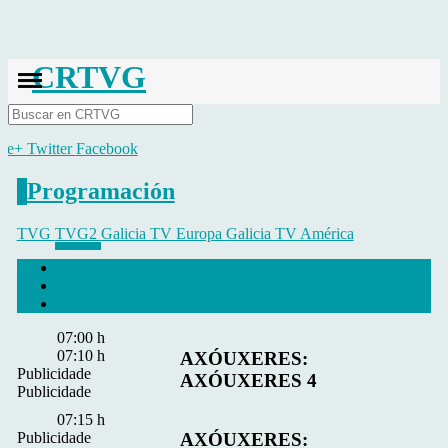
CRTVG
Busca
gle+
Twitter
Facebook
Programación
TVG
TVG2
Galicia TV Europa
Galicia TV América
hoxe
mañá
domingo
07:00 h
07:10 h
AXÓUXERES:
Publicidade
AXÓUXERES 4
Publicidade
07:15 h
Publicidade
AXÓUXERES: