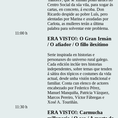
Centro Social da súa vila, para xogar ás
cartas, en concreto, á escoba. Don
Ricardo despide ao pobre Luís, pero
alentadas por Marina e axudadas por
Carlota, as mulleres terán a última
palabra para solventar este problema.
11:00 h
ERA VISTO!: O Gran Irmán
/ O afiador / O fillo ilexítimo
Serie inspirada en historias e
personaxes do universo rural galego.
Cada edición inclúe tres historias
independentes, sobre temas que tenden
á sátira dos tópicos e costumes da vida
actual, desde unha visión tradicional e
familiar. Conta cun elenco de actores
encabezado por Federico Pérez,
Manuel Manquiña, Patricia Vázquez,
Marcos Pereiro, Víctor Fábregas e
Xosé A. Touriñán.
11:30 h
ERA VISTO!: Carmucha