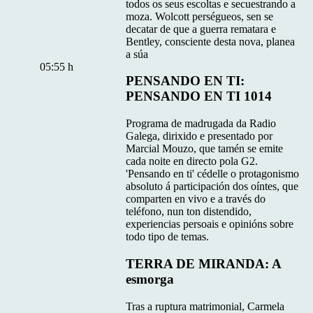
todos os seus escoltas e secuestrando a
moza. Wolcott perségueos, sen se
decatar de que a guerra rematara e
Bentley, consciente desta nova, planea
a súa
05:55 h
PENSANDO EN TI:
PENSANDO EN TI 1014
Programa de madrugada da Radio
Galega, dirixido e presentado por
Marcial Mouzo, que tamén se emite
cada noite en directo pola G2.
'Pensando en ti' cédelle o protagonismo
absoluto á participación dos oíntes, que
comparten en vivo e a través do
teléfono, nun ton distendido,
experiencias persoais e opinións sobre
todo tipo de temas.
TERRA DE MIRANDA: A
esmorga
Tras a ruptura matrimonial, Carmela