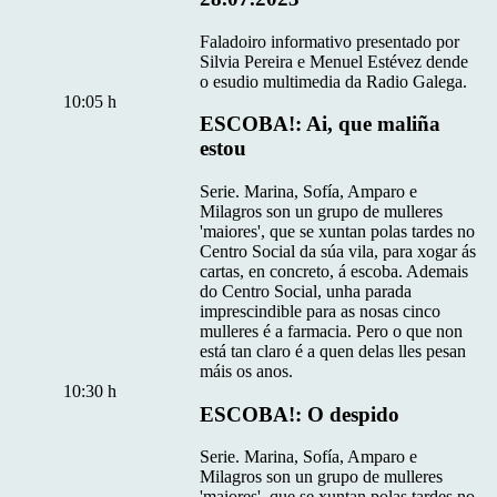
Faladoiro informativo presentado por
Silvia Pereira e Menuel Estévez dende
o esudio multimedia da Radio Galega.
10:05 h
ESCOBA!: Ai, que maliña
estou
Serie. Marina, Sofía, Amparo e
Milagros son un grupo de mulleres
'maiores', que se xuntan polas tardes no
Centro Social da súa vila, para xogar ás
cartas, en concreto, á escoba. Ademais
do Centro Social, unha parada
imprescindible para as nosas cinco
mulleres é a farmacia. Pero o que non
está tan claro é a quen delas lles pesan
máis os anos.
10:30 h
ESCOBA!: O despido
Serie. Marina, Sofía, Amparo e
Milagros son un grupo de mulleres
'maiores', que se xuntan polas tardes no