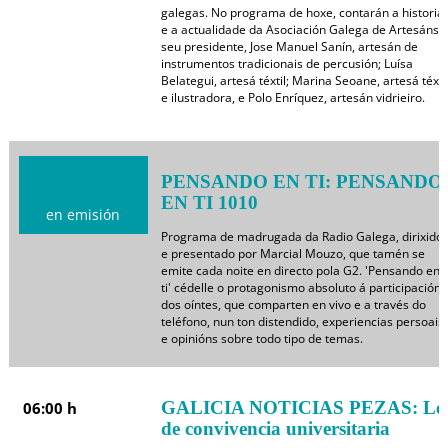
galegas. No programa de hoxe, contarán a historia
e a actualidade da Asociación Galega de Artesáns 
seu presidente, Jose Manuel Sanín, artesán de
instrumentos tradicionais de percusión; Luísa
Belategui, artesá téxtil; Marina Seoane, artesá téxti
e ilustradora, e Polo Enríquez, artesán vidrieiro.
PENSANDO EN TI: PENSANDO
EN TI 1010
en emisión
Programa de madrugada da Radio Galega, dirixido
e presentado por Marcial Mouzo, que tamén se
emite cada noite en directo pola G2. 'Pensando en
ti' cédelle o protagonismo absoluto á participación
dos oíntes, que comparten en vivo e a través do
teléfono, nun ton distendido, experiencias persoais
e opinións sobre todo tipo de temas.
GALICIA NOTICIAS PEZAS: Le
06:00 h
de convivencia universitaria