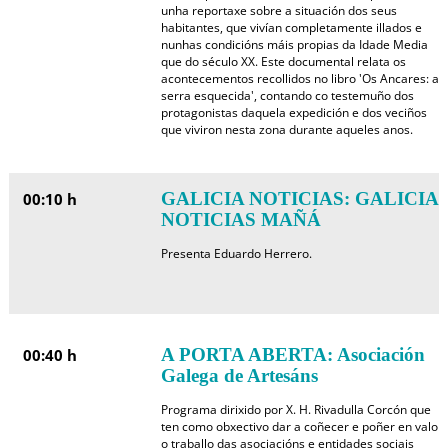
unha reportaxe sobre a situación dos seus
habitantes, que vivían completamente illados e
nunhas condicións máis propias da Idade Media
que do século XX. Este documental relata os
acontecementos recollidos no libro 'Os Ancares: a
serra esquecida', contando co testemuño dos
protagonistas daquela expedición e dos veciños
que viviron nesta zona durante aqueles anos.
GALICIA NOTICIAS: GALICIA
00:10 h
NOTICIAS MAÑÁ
Presenta Eduardo Herrero.
A PORTA ABERTA: Asociación
00:40 h
Galega de Artesáns
Programa dirixido por X. H. Rivadulla Corcón que
ten como obxectivo dar a coñecer e poñer en valor
o traballo das asociacións e entidades sociais