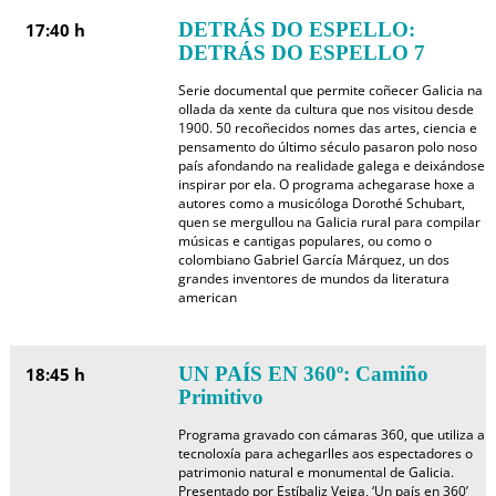
DETRÁS DO ESPELLO:
17:40 h
DETRÁS DO ESPELLO 7
Serie documental que permite coñecer Galicia na
ollada da xente da cultura que nos visitou desde
1900. 50 recoñecidos nomes das artes, ciencia e
pensamento do último século pasaron polo noso
país afondando na realidade galega e deixándose
inspirar por ela. O programa achegarase hoxe a
autores como a musicóloga Dorothé Schubart,
quen se mergullou na Galicia rural para compilar
músicas e cantigas populares, ou como o
colombiano Gabriel García Márquez, un dos
grandes inventores de mundos da literatura
american
UN PAÍS EN 360º: Camiño
18:45 h
Primitivo
Programa gravado con cámaras 360, que utiliza a
tecnoloxía para achegarlles aos espectadores o
patrimonio natural e monumental de Galicia.
Presentado por Estíbaliz Veiga, ‘Un país en 360’