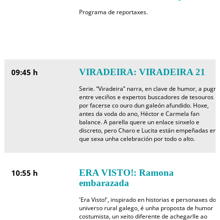
Programa de reportaxes.
VIRADEIRA: VIRADEIRA 21
09:45 h
Serie. “Viradeira” narra, en clave de humor, a pugn
entre veciños e expertos buscadores de tesouros
por facerse co ouro dun galeón afundido. Hoxe,
antes da voda do ano, Héctor e Carmela fan
balance. A parella quere un enlace sinxelo e
discreto, pero Charo e Lucita están empeñadas en
que sexa unha celebración por todo o alto.
ERA VISTO!: Ramona
10:55 h
embarazada
'Era Visto!', inspirado en historias e personaxes do
universo rural galego, é unha proposta de humor
costumista, un xeito diferente de achegarlle ao