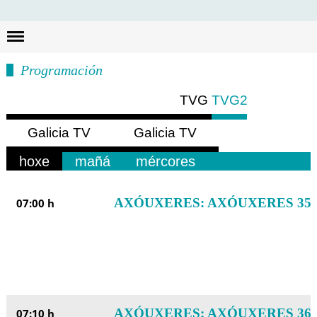
Busc
Programación
TVG
TVG2
Galicia TV
Galicia TV
Europa
América
hoxe
mañá
mércores
AXÓUXERES: AXÓUXERES 35
07:00 h
AXÓUXERES: AXÓUXERES 36
07:10 h