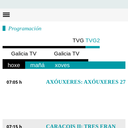
Busc
Programación
TVG
TVG2
Galicia TV
Galicia TV
Europa
América
hoxe
mañá
xoves
AXÓUXERES: AXÓUXERES 27
07:05 h
CARACOIS II: TRES ERAN
07:15 h