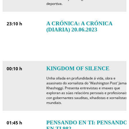
deportiva.
A CRÓNICA: A CRÓNICA
23:10 h
(DIARIA) 20.06.2023
KINGDOM OF SILENCE
00:10 h
Unha ollada en profundidade á vida, obra e
asasinato do xornalista do 'Washington Post' Jamal
Khashoggi. Presenta entrevistas e imaxes que
exploran as súas relacións persoais e profesionais
con gobernantes sauditas, xihadistas e xornalistas
mundiais.
PENSANDO EN TI: PENSANDO
01:45 h
EN TI 982