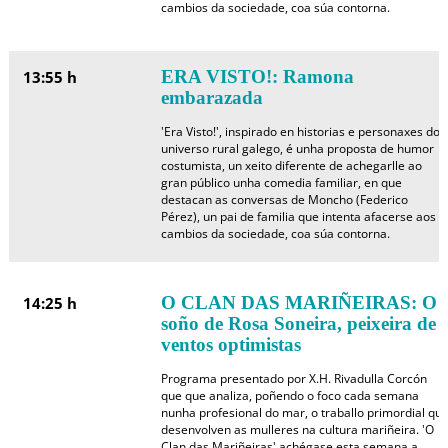
cambios da sociedade, coa súa contorna.
ERA VISTO!: Ramona
13:55 h
embarazada
'Era Visto!', inspirado en historias e personaxes do
universo rural galego, é unha proposta de humor
costumista, un xeito diferente de achegarlle ao
gran público unha comedia familiar, en que
destacan as conversas de Moncho (Federico
Pérez), un pai de familia que intenta afacerse aos
cambios da sociedade, coa súa contorna.
O CLAN DAS MARIÑEIRAS: O
14:25 h
soño de Rosa Soneira, peixeira de
ventos optimistas
Programa presentado por X.H. Rivadulla Corcón
que que analiza, poñendo o foco cada semana
nunha profesional do mar, o traballo primordial qu
desenvolven as mulleres na cultura mariñeira. 'O
Clan das Mariñeiras' achégase esta semana a