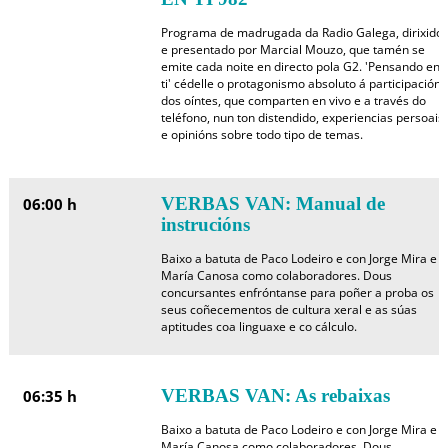
Programa de madrugada da Radio Galega, dirixido
e presentado por Marcial Mouzo, que tamén se
emite cada noite en directo pola G2. 'Pensando en
ti' cédelle o protagonismo absoluto á participación
dos oíntes, que comparten en vivo e a través do
teléfono, nun ton distendido, experiencias persoais
e opinións sobre todo tipo de temas.
VERBAS VAN: Manual de
06:00 h
instrucións
Baixo a batuta de Paco Lodeiro e con Jorge Mira e
María Canosa como colaboradores. Dous
concursantes enfróntanse para poñer a proba os
seus coñecementos de cultura xeral e as súas
aptitudes coa linguaxe e co cálculo.
VERBAS VAN: As rebaixas
06:35 h
Baixo a batuta de Paco Lodeiro e con Jorge Mira e
María Canosa como colaboradores. Dous