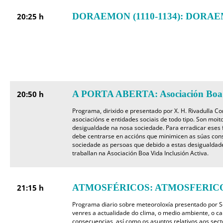
DORAEMON (1110-1134): DORAEMO
20:25 h
A PORTA ABERTA: Asociación Boa V
20:50 h
Programa, dirixido e presentado por X. H. Rivadulla Co
asociacións e entidades sociais de todo tipo. Son moit
desigualdade na nosa sociedade. Para erradicar eses f
debe centrarse en accións que minimicen as súas con
sociedade as persoas que debido a estas desigualdade
traballan na Asociación Boa Vida Inclusión Activa.
ATMOSFÉRICOS: ATMOSFERICOS
21:15 h
Programa diario sobre meteoroloxía presentado por Se
venres a actualidade do clima, o medio ambiente, o ca
consecuencias, así como os asuntos relativos aos sec