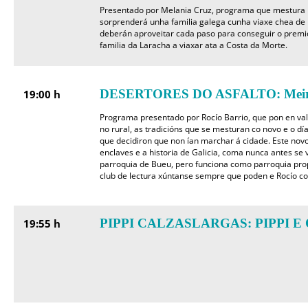
Presentado por Melania Cruz, programa que mestura re
sorprenderá unha familia galega cunha viaxe chea de 
deberán aproveitar cada paso para conseguir o premio
familia da Laracha a viaxar ata a Costa da Morte.
DESERTORES DO ASFALTO: Meiro
19:00 h
Programa presentado por Rocío Barrio, que pon en valo
no rural, as tradicións que se mesturan co novo e o dí
que decidiron que non ían marchar á cidade. Este nov
enclaves e a historia de Galicia, coma nunca antes se v
parroquia de Bueu, pero funciona como parroquia prop
club de lectura xúntanse sempre que poden e Rocío co
PIPPI CALZASLARGAS: PIPPI E 
19:55 h