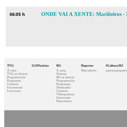
ONDE VAI A XENTE: Mariñeiros - 
06:05 h
TVG
G24Noticias
RG
Deportes
#Cultura365
Á carta
Á carta
Marcadores
pasouoquepasou
TVG en directo
Podcast
Programación
RG en directo
Programas
Programación
Contacta
Programas
Frecuencias
Destacados
Concursos
Contacta
Vídeopodcast
Entrevistas
Panorámica