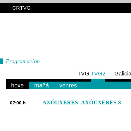
CRTVG
Programación
TVG
TVG2
Galici
Euro
hoxe
mañá
venres
AXÓUXERES: AXÓUXERES 8
07:00 h