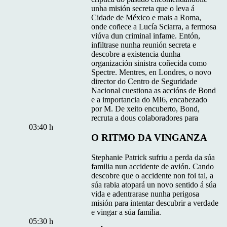
unha misión secreta que o leva á
Cidade de México e mais a Roma,
onde coñece a Lucía Sciarra, a fermosa
viúva dun criminal infame. Entón,
infiltrase nunha reunión secreta e
descobre a existencia dunha
organización sinistra coñecida como
Spectre. Mentres, en Londres, o novo
director do Centro de Seguridade
Nacional cuestiona as accións de Bond
e a importancia do MI6, encabezado
por M. De xeito encuberto, Bond,
recruta a dous colaboradores para
03:40 h
O RITMO DA VINGANZA
Stephanie Patrick sufriu a perda da súa
familia nun accidente de avión. Cando
descobre que o accidente non foi tal, a
súa rabia atopará un novo sentido á súa
vida e adentrarase nunha perigosa
misión para intentar descubrir a verdade
e vingar a súa familia.
05:30 h