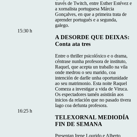
través de Twitch, entre Esther Estévez e
a xornalista portuguesa Márcia
Gonçalves, en que a primeira trata de
aprender portugués e a segunda,
galego.
15:30 h
A DESORDE QUE DEIXAS:
Conta ata tres
Entre o thriller psicolóxico e o drama,
céntrase nunha profesora de instituto,
Raquel, que acepta un traballo na vila
onde medrou o seu marido, coa
intención de darlle unha oportunidade
ao seu matrimonio. Esta noite Raquel
Comeza a investigar a vida de Viruca.
Os espectadores tamén asistirán aos
inicios da relación que no pasado tivera
Iago coa defunta profesora.
16:25 h
TELEXORNAL MEDIODÍA
FIN DE SEMANA
Presentan Irene Lourido e Alberto