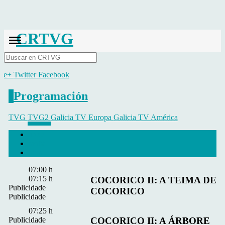
CRTVG
Busca
gle+
Twitter
Facebook
Programación
TVG
TVG2
Galicia TV Europa
Galicia TV América
hoxe
mañá
luns
07:00 h
07:15 h
COCORICO II: A TEIMA DE
Publicidade
COCORICO
Publicidade
07:25 h
Publicidade
COCORICO II: A ÁRBORE