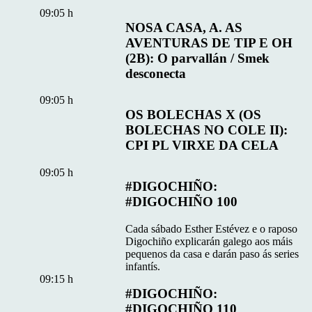
09:05 h
NOSA CASA, A. AS
AVENTURAS DE TIP E OH
(2B): O parvallán / Smek
desconecta
09:05 h
OS BOLECHAS X (OS
BOLECHAS NO COLE II):
CPI PL VIRXE DA CELA
09:05 h
#DIGOCHIÑO:
#DIGOCHIÑO 100
Cada sábado Esther Estévez e o raposo
Digochiño explicarán galego aos máis
pequenos da casa e darán paso ás series
infantís.
09:15 h
#DIGOCHIÑO:
#DIGOCHIÑO 110