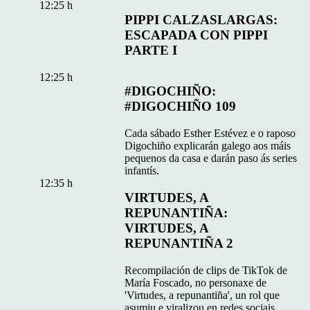
12:25 h
PIPPI CALZASLARGAS:
ESCAPADA CON PIPPI
PARTE I
12:25 h
#DIGOCHIÑO:
#DIGOCHIÑO 109
Cada sábado Esther Estévez e o raposo
Digochiño explicarán galego aos máis
pequenos da casa e darán paso ás series
infantís.
12:35 h
VIRTUDES, A
REPUNANTIÑA:
VIRTUDES, A
REPUNANTIÑA 2
Recompilación de clips de TikTok de
María Foscado, no personaxe de
'Virtudes, a repunantiña', un rol que
asumiu e viralizou en redes sociais.