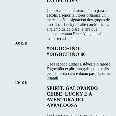
CONFLITIVA
Co obxecto de recadar diñeiro para a
escola, a señorita Flores organiza un
mercado. Na asignación dos grupos de
traballo, a Lucky tócalle con Maricela,
a relambida da clase, e terá que
competir contra Pru e Abigail pola
maior recadación.
09:45 h
#DIGOCHIÑO:
#DIGOCHIÑO 80
Cada sábado Esther Estévez e o raposo
Digochiño explicarán galego aos máis
pequenos da casa e darán paso ás series
infantís.
10:10 h
SPIRIT. GALOPANDO
CEIBE: LUCKY E A
AVENTURA DO
APPALOOSA
Lucky e o seu amigo Turo encontran