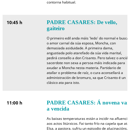
contorna habitual.
PADRE CASARES: De vello,
10:45 h
gaiteiro
O primeiro edil anda máis 'ledo' do normal e busca
o amor carnal da súa esposa, Moncha, con
demasiada asiduidade. A primeira dama,
angustiada polo atarefado da súa vida marital,
pedirá consello a don Crisanto. Pero talvez o ancián
sacerdote non sexa a persoa máis indicada para
axudar a Moncha nesta materia. Partidario de
atallar o problema de raíz, o cura aconsellará a
administración de bromuro, xa que Crisanto é un
clásico ata para isto.
PADRE CASARES: Á novena vai
11:00 h
a vencida
As baixas temperaturas están a incidir na afluencia
aos actos litúrxicos. Fai tanto frío na capela que ata
Elsa, a pastora, sufriu un episodio de alucinacións.