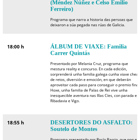
(Méndez Núñez e Celso Emilio
Ferreiro)
Programa que narra a historia das persoas que
deixaron a súa pegada nas rúas de Galicia.
ÁLBUM DE VIAXE: Familia
18:00 h
Carrer Quintás
Presentado por Melania Cruz, programa que
mestura reality e concurso. En cada edición,
sorprenderá unha familia galega cunha viaxe chea
de retos, diversión e emoción, en que deberán
aproveitar cada paso para conseguir o premio final
Hoxe, unha familia de Palas de Rei vive unha
inesquecible aventura nas Illas Cíes, con parada en
Ribadavia e Vigo.
DESERTORES DO ASFALTO:
18:55 h
Soutelo de Montes
Programa presentado por Rocío Barrio, que pon en