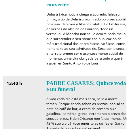
converter
Unha tráxica noticia chega a Louredo: faleceu
Emilio, o tío de Delmiro, admirado polo seu sobriño
pola súa ideoloxía e filosofía vital. O tío Emilio era,
en verbas do alcalde de Louredo, 'todo un
vermello'. A Moncha non se lle ocorre nada mellor
que sorprender o seu home coa publicación da
máis tradicional das necrolóxicas católicas, como
homenaxe ao seu admirado tío. Sexa como sexa, o
enterro promete ser o acontecemento social do
momento, unha cita obrigada para todo o que é
alguén en Santo Antonio de Lour
PADRE CASARES: Quince vodas
13:40 h
e un funeral
A vida cada día está máis cara, pero a morte
tamén. Porque cando soben os prezos, non só se
nota no café do bar, a cesta da compra ou a
gasolina... tamén a Igrexa incrementa o prezo dos
seus servizos. E don Crisanto non ía ser menos. Un
43 % subiu o párroco emérito as tarifas en Santo
Antonio de Louredo en só un ano!