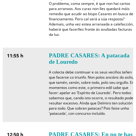
O problema, coma sempre, é que non hai cartos
para arranxos. Aos curas non lles quedará máis
remedio que acudir ao bispo Casares en busca de
financiamento. Pero cal será a súa resposta?
Ademais, unha vez estea arranxada a calefacción,
haberá que facerlles fronte ás avultadas facturas
da luz.
PADRE CASARES: A patacada
11:55 h
de Louredo
A colecta debe continuar e os seus veciños teñen
que facerse co triunfo. Non polos anciáns do asilo,
que tamén, senón, sobre todo, polo seu orgullo. En
momentos como este, o primeiro edil sabe que
facer: apelar ao 'Espírito de Louredo'. Pero todos
sabemos que, cando isto ocorre, o resultado pode
resultar excesivo. Aínda que Delmiro ten solución
para todo. Que sobran patacas? Pois faise unha
'patacada', con concurso incluído.
PADRE CASARES: En po te has
12:50 h