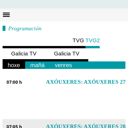
Busc
Programación
TVG
TVG2
Galicia TV
Galicia TV
Europa
América
hoxe
mañá
venres
AXÓUXERES: AXÓUXERES 27
07:00 h
AXÓUXERES: AXÓUXERES 28
07:05 h