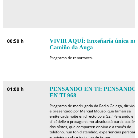
VIVIR AQUÍ: Enxeñaría única no
00:50 h
Camiño da Auga
Programa de reportaxes.
PENSANDO EN TI: PENSANDO
01:00 h
EN TI 968
Programa de madrugada da Radio Galega, dirixido
e presentado por Marcial Mouzo, que tamén se
emite cada noite en directo pola G2. 'Pensando en
ti' cédelle o protagonismo absoluto á participación
dos oíntes, que comparten en vivo e a través do
teléfono, nun ton distendido, experiencias persoais
e opinións sobre todo tipo de temas.