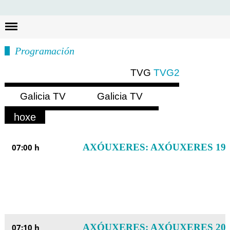
Busc
Programación
TVG
TVG2
Galicia TV
Galicia TV
Europa
América
hoxe
mañá
sábado
AXÓUXERES: AXÓUXERES 19
07:00 h
AXÓUXERES: AXÓUXERES 20
07:10 h