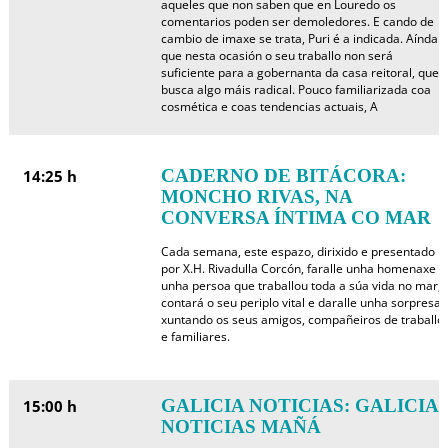
aqueles que non saben que en Louredo os
comentarios poden ser demoledores. E cando de
cambio de imaxe se trata, Puri é a indicada. Aínda
que nesta ocasión o seu traballo non será
suficiente para a gobernanta da casa reitoral, que
busca algo máis radical. Pouco familiarizada coa
cosmética e coas tendencias actuais, A
CADERNO DE BITÁCORA:
14:25 h
MONCHO RIVAS, NA
CONVERSA ÍNTIMA CO MAR
Cada semana, este espazo, dirixido e presentado
por X.H. Rivadulla Corcón, faralle unha homenaxe a
unha persoa que traballou toda a súa vida no mar,
contará o seu periplo vital e daralle unha sorpresa
xuntando os seus amigos, compañeiros de traballo
e familiares.
GALICIA NOTICIAS: GALICIA
15:00 h
NOTICIAS MAÑÁ