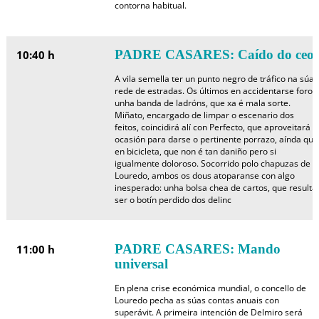
contorna habitual.
PADRE CASARES: Caído do ceo
10:40 h
A vila semella ter un punto negro de tráfico na súa
rede de estradas. Os últimos en accidentarse foron
unha banda de ladróns, que xa é mala sorte.
Miñato, encargado de limpar o escenario dos
feitos, coincidirá alí con Perfecto, que aproveitará a
ocasión para darse o pertinente porrazo, aínda que
en bicicleta, que non é tan daniño pero si
igualmente doloroso. Socorrido polo chapuzas de
Louredo, ambos os dous atoparanse con algo
inesperado: unha bolsa chea de cartos, que resulta
ser o botín perdido dos delinc
PADRE CASARES: Mando
11:00 h
universal
En plena crise económica mundial, o concello de
Louredo pecha as súas contas anuais con
superávit. A primeira intención de Delmiro será