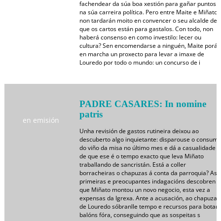
fachendear da súa boa xestión para gañar puntos
na súa carreira política. Pero entre Maite e Miñato
non tardarán moito en convencer o seu alcalde de
que os cartos están para gastalos. Con todo, non
haberá consenso en como investilo: lecer ou
cultura? Sen encomendarse a ninguén, Maite porá
en marcha un proxecto para levar a imaxe de
Louredo por todo o mundo: un concurso de i
PADRE CASARES: In nomine
patris
en emisión
Unha revisión de gastos rutineira deixou ao
descuberto algo inquietante: disparouse o consum
do viño da misa no último mes e dá a casualidade
de que ese é o tempo exacto que leva Miñato
traballando de sancristán. Está a coller
borracheiras o chapuzas á conta da parroquia? As
primeiras e preocupantes indagacións descobren
que Miñato montou un novo negocio, esta vez a
expensas da Igrexa. Ante a acusación, ao chapuzas
de Louredo sóbranlle tempo e recursos para botar
balóns fóra, conseguindo que as sospeitas s