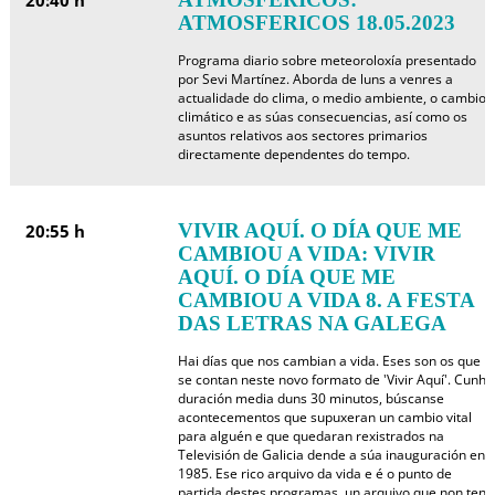
20:40 h
ATMOSFERICOS 18.05.2023
Programa diario sobre meteoroloxía presentado
por Sevi Martínez. Aborda de luns a venres a
actualidade do clima, o medio ambiente, o cambio
climático e as súas consecuencias, así como os
asuntos relativos aos sectores primarios
directamente dependentes do tempo.
VIVIR AQUÍ. O DÍA QUE ME
20:55 h
CAMBIOU A VIDA: VIVIR
AQUÍ. O DÍA QUE ME
CAMBIOU A VIDA 8. A FESTA
DAS LETRAS NA GALEGA
Hai días que nos cambian a vida. Eses son os que
se contan neste novo formato de 'Vivir Aquí'. Cunha
duración media duns 30 minutos, búscanse
acontecementos que supuxeran un cambio vital
para alguén e que quedaran rexistrados na
Televisión de Galicia dende a súa inauguración en
1985. Ese rico arquivo da vida e é o punto de
partida destes programas, un arquivo que non ten