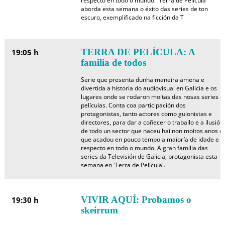
respecto en todo o mundo. 'Terra de Película'
aborda esta semana o éxito das series de ton
escuro, exemplificado na ficción da T
TERRA DE PELÍCULA: A
19:05 h
familia de todos
Serie que presenta dunha maneira amena e
divertida a historia do audiovisual en Galicia e os
lugares onde se rodaron moitas das nosas series e
películas. Conta coa participación dos
protagonistas, tanto actores como guionistas e
directores, para dar a coñecer o traballo e a ilusión
de todo un sector que naceu hai non moitos anos e
que acadou en pouco tempo a maioría de idade e o
respecto en todo o mundo. A gran familia das
series da Televisión de Galicia, protagonista esta
semana en 'Terra de Película'.
VIVIR AQUÍ: Probamos o
19:30 h
skeirrum