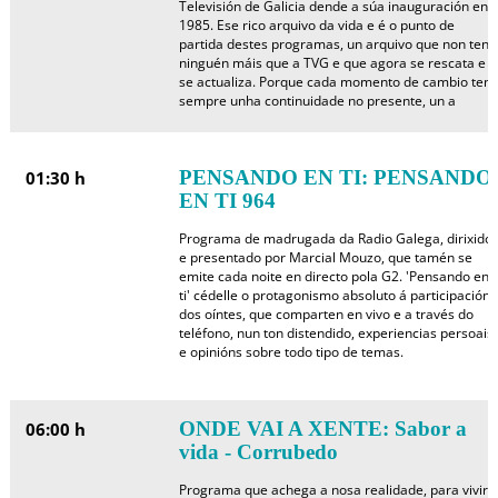
Televisión de Galicia dende a súa inauguración en
1985. Ese rico arquivo da vida e é o punto de
partida destes programas, un arquivo que non ten
ninguén máis que a TVG e que agora se rescata e
se actualiza. Porque cada momento de cambio ten
sempre unha continuidade no presente, un a
PENSANDO EN TI: PENSANDO
01:30 h
EN TI 964
Programa de madrugada da Radio Galega, dirixido
e presentado por Marcial Mouzo, que tamén se
emite cada noite en directo pola G2. 'Pensando en
ti' cédelle o protagonismo absoluto á participación
dos oíntes, que comparten en vivo e a través do
teléfono, nun ton distendido, experiencias persoais
e opinións sobre todo tipo de temas.
ONDE VAI A XENTE: Sabor a
06:00 h
vida - Corrubedo
Programa que achega a nosa realidade, para vivir