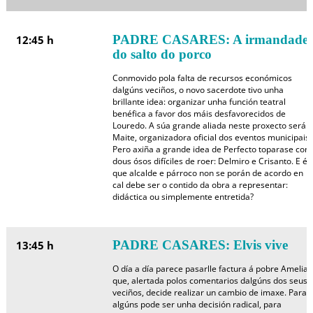
PADRE CASARES: A irmandade
12:45 h
do salto do porco
Conmovido pola falta de recursos económicos
dalgúns veciños, o novo sacerdote tivo unha
brillante idea: organizar unha función teatral
benéfica a favor dos máis desfavorecidos de
Louredo. A súa grande aliada neste proxecto será
Maite, organizadora oficial dos eventos municipais.
Pero axiña a grande idea de Perfecto toparase con
dous ósos difíciles de roer: Delmiro e Crisanto. E é
que alcalde e párroco non se porán de acordo en
cal debe ser o contido da obra a representar:
didáctica ou simplemente entretida?
PADRE CASARES: Elvis vive
13:45 h
O día a día parece pasarlle factura á pobre Amelia,
que, alertada polos comentarios dalgúns dos seus
veciños, decide realizar un cambio de imaxe. Para
algúns pode ser unha decisión radical, para