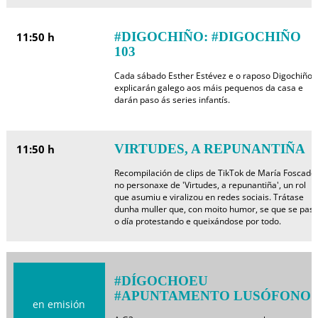
#DIGOCHIÑO: #DIGOCHIÑO
11:50 h
103
Cada sábado Esther Estévez e o raposo Digochiño
explicarán galego aos máis pequenos da casa e
darán paso ás series infantís.
VIRTUDES, A REPUNANTIÑA
11:50 h
Recompilación de clips de TikTok de María Foscado,
no personaxe de 'Virtudes, a repunantiña', un rol
que asumiu e viralizou en redes sociais. Trátase
dunha muller que, con moito humor, se que se pas
o día protestando e queixándose por todo.
#DÍGOCHOEU
#APUNTAMENTO LUSÓFONO
en emisión