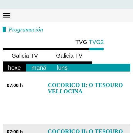
Busc
Programación
TVG
TVG2
Galicia TV
Galicia TV
Europa
América
hoxe
mañá
luns
COCORICO II: O TESOURO
07:00 h
VELLOCINA
COCORICO II: O TESOURO
07:00 h