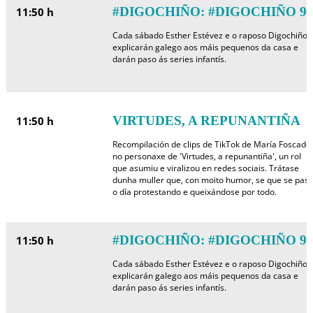
#DIGOCHIÑO: #DIGOCHIÑO 9
11:50 h
Cada sábado Esther Estévez e o raposo Digochiño
explicarán galego aos máis pequenos da casa e
darán paso ás series infantís.
VIRTUDES, A REPUNANTIÑA
11:50 h
Recompilación de clips de TikTok de María Foscado,
no personaxe de 'Virtudes, a repunantiña', un rol
que asumiu e viralizou en redes sociais. Trátase
dunha muller que, con moito humor, se que se pas
o día protestando e queixándose por todo.
#DIGOCHIÑO: #DIGOCHIÑO 9
11:50 h
Cada sábado Esther Estévez e o raposo Digochiño
explicarán galego aos máis pequenos da casa e
darán paso ás series infantís.