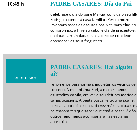
PADRE CASARES: Día do Pai
10:45 h
Celébrase o día do pai e Marcial convida o seu fillo
Rodrigo a comer á casa familiar. Pero o mozo
inventará todas as escusas posibles para eludir o
compromiso; á fin e ao cabo, é día de precepto e,
en datas tan sinaladas, un sacerdote non debe
abandonar os seus fregueses.
PADRE CASARES: Hai alguén
aí?
en emisión
Fenómenos paranormais inquietan os veciños de
Louredo. A mesmísima Puri, a muller menos
asustadiza da vila, cre ver o seu defunto marido en
varias ocasións. A beata busca refuxio na súa fe,
pero as aparicións son cada vez máis habituais e a
peiteadora ten que saber que está a pasar. Axiña
outros fenómenos acompañarán as estrañas
aparicións.