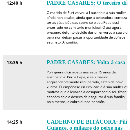
PADRE CASARES: O terceiro día
12:40 h
O marido de Puri volveu a Louredo e a súa muller
aínda non o sabe, aínda que a peiteadora comeza a
ter as súas dúbidas sobre se o seu Pepe está
enterrado no cemiterio municipal. O ata agora
presunto defunto decidiu dar un envorco á súa vida
para non deixar pasar a oportunidade de coñecer o
seu neto, Antoniño.
PADRE CASARES: Volta á casa
13:35 h
Puri quere dicir adeus aos seus 15 anos de
abstinencia. Puri e Pepe, o seu marido
sorprendentemente recuperado, están de novo
xuntos. El empéñase en explicarlle á súa muller os
motivos que o levaron a desaparecer: o seu fracas
económico e o desexo de asegurar á súa familia,
polo menos, o cobro dunha pensión.
CADERNO DE BITÁCORA: Pili
14:25 h
Guiance, o milagre do peixe nas