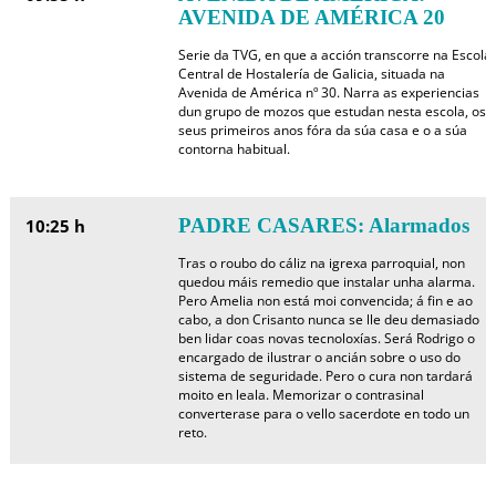
AVENIDA DE AMÉRICA 20
Serie da TVG, en que a acción transcorre na Escola
Central de Hostalería de Galicia, situada na
Avenida de América nº 30. Narra as experiencias
dun grupo de mozos que estudan nesta escola, os
seus primeiros anos fóra da súa casa e o a súa
contorna habitual.
PADRE CASARES: Alarmados
10:25 h
Tras o roubo do cáliz na igrexa parroquial, non
quedou máis remedio que instalar unha alarma.
Pero Amelia non está moi convencida; á fin e ao
cabo, a don Crisanto nunca se lle deu demasiado
ben lidar coas novas tecnoloxías. Será Rodrigo o
encargado de ilustrar o ancián sobre o uso do
sistema de seguridade. Pero o cura non tardará
moito en leala. Memorizar o contrasinal
converterase para o vello sacerdote en todo un
reto.