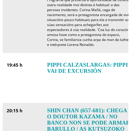
outra realidade moi distinta á habitual: a das
persoas invidentes. Corina Mañá, cega de
nacemento, será a protagonista encargada de vivir
situacións pouco habituais para ela e transmitir as
súas sensacións para achegarlles aos
espectadores á súa realidade. 'Coa luz do corazón'
amosa hoxe como a protagonista do espazo,
Corina, se familiariza cunha arpa da man da luthier
e intérprete Lorena Reinaldo.
PIPPI CALZASLARGAS: PIPPI
19:45 h
VAI DE EXCURSIÓN
SHIN CHAN (657-681): CHEGA
20:15 h
O DOUTOR KAZAMA / NO
BANCO NON SE PODE ARMAR
BARULLO / AS KUTSUZOKO