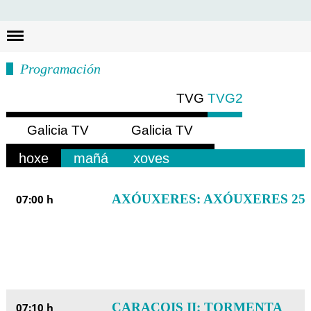
Busc
Programación
TVG
TVG2
Galicia TV
Galicia TV
Europa
América
hoxe
mañá
xoves
AXÓUXERES: AXÓUXERES 25
07:00 h
CARACOIS II: TORMENTA
07:10 h