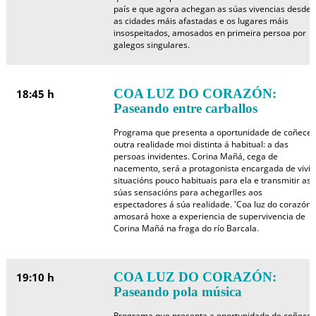
país e que agora achegan as súas vivencias desde
as cidades máis afastadas e os lugares máis
insospeitados, amosados en primeira persoa por
galegos singulares.
COA LUZ DO CORAZÓN:
18:45 h
Paseando entre carballos
Programa que presenta a oportunidade de coñecer
outra realidade moi distinta á habitual: a das
persoas invidentes. Corina Mañá, cega de
nacemento, será a protagonista encargada de vivir
situacións pouco habituais para ela e transmitir as
súas sensacións para achegarlles aos
espectadores á súa realidade. 'Coa luz do corazón'
amosará hoxe a experiencia de supervivencia de
Corina Mañá na fraga do río Barcala.
COA LUZ DO CORAZÓN:
19:10 h
Paseando pola música
Programa que presenta a oportunidade de coñecer