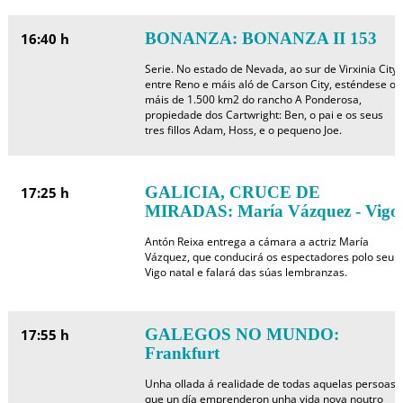
BONANZA: BONANZA II 153
16:40 h
Serie. No estado de Nevada, ao sur de Virxinia City,
entre Reno e máis aló de Carson City, esténdese os
máis de 1.500 km2 do rancho A Ponderosa,
propiedade dos Cartwright: Ben, o pai e os seus
tres fillos Adam, Hoss, e o pequeno Joe.
GALICIA, CRUCE DE
17:25 h
MIRADAS: María Vázquez - Vigo
Antón Reixa entrega a cámara a actriz María
Vázquez, que conducirá os espectadores polo seu
Vigo natal e falará das súas lembranzas.
GALEGOS NO MUNDO:
17:55 h
Frankfurt
Unha ollada á realidade de todas aquelas persoas
que un día emprenderon unha vida nova noutro