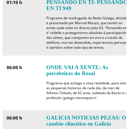
PENSANDO EN TI: PENSANDO
01:10 h
EN TI 949
Programa de madrugada da Radio Galega, dirixido
e presentado por Marcial Mouzo, que tamén se
emite cada noite en directo pola G2. 'Pensando en
ti' cédelle o protagonismo absoluto á participación
dos oíntes, que comparten en vivo e a través do
teléfono, nun ton distendido, experiencias persoais
e opinións sobre todo tipo de temas.
ONDE VAI A XENTE: As
06:00 h
percebeiras do Rosal
Programa que achega a nosa realidade, para vivir
as pequenas historias de cada día, da man de
Alfonso Tellado, de 62 anos, xubilado da Bazán e d
profesión 'galego retranqueiro'.
GALICIA NOTICIAS PEZAS: O
06:00 h
cambio climático en Galicia