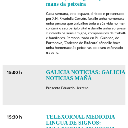
mans da peixeira
Cada semana, este espazo, dirixido e presentado
por X.H. Rivadulla Corcón, faralle unha homenaxe a
unha persoa que traballou toda a súa vida no mar,
contará o seu periplo vital e daralle unha sorpresa
xuntando os seus amigos, compañeiros de traballo
e familiares. Personalizada en Pili Guiance, de
Portonovo, ‘Caderno de Bitácora’ réndelle hoxe
unha homenaxe ás peixeiras polo seu esforzado
traballo.
GALICIA NOTICIAS: GALICIA
15:00 h
NOTICIAS MAÑÁ
Presenta Eduardo Herrero.
TELEXORNAL MEDIODÍA
15:30 h
LINGUA DE SIGNOS: