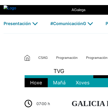
TVG - CSAG
Skip to Main Content
AGalega
Presentación
#ComunicaciónG
P
CSAG
Programación
Programació
TVG
Hoxe
Mañá
Xoves
GALICIA 
07:00 h