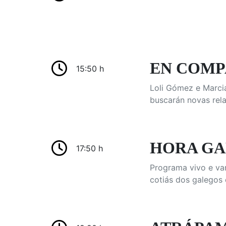
EN COMPA
15:50 h
Loli Gómez e Marci
buscarán novas rela
HORA GA
17:50 h
Programa vivo e var
cotiás dos galegos 