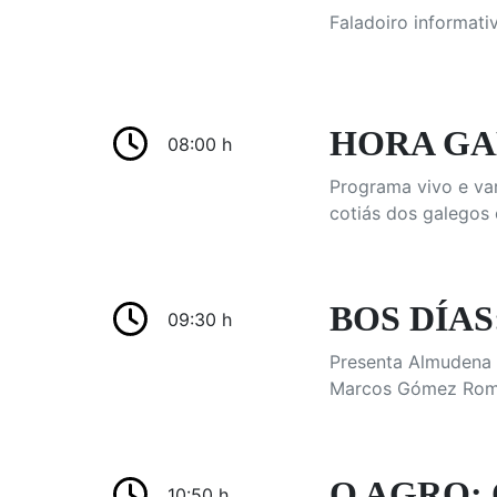
Faladoiro informati
HORA GA
08:00 h
Programa vivo e var
cotiás dos galegos 
BOS DÍAS:
09:30 h
Presenta Almudena R
Marcos Gómez Romá
O AGRO: 
10:50 h