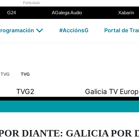
Publicidade
G24
AGalega Audio
Xabarín
rogramación
#AcciónsG
Portal de Tr
n TVG
TVG
TVG2
Galicia TV Euro
POR DIANTE: GALICIA POR DI