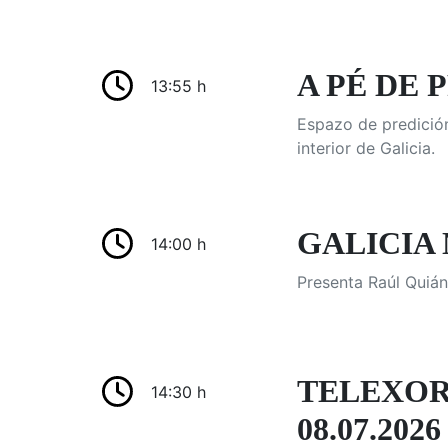
A PÉ DE 
13:55 h
Espazo de predición
interior de Galicia.
GALICIA 
14:00 h
Presenta Raúl Quián
TELEXOR
14:30 h
08.07.2026