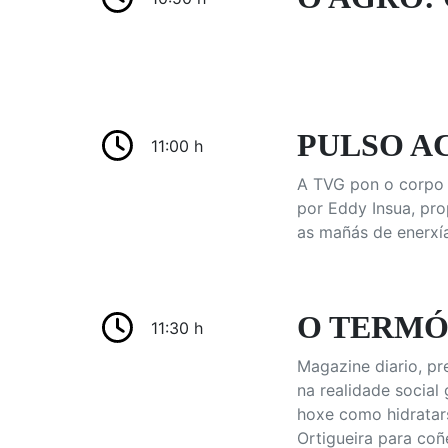
PULSO AC
11:00 h
A TVG pon o corpo 
por Eddy Insua, pro
as mañás de enerxía
O TERMÓ
11:30 h
Magazine diario, p
na realidade social
hoxe como hidratars
Ortigueira para coñ