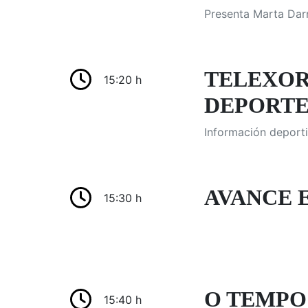
Presenta Marta Darr
TELEXOR
15:20 h
DEPORTES
Información deporti
AVANCE 
15:30 h
O TEMPO:
15:40 h