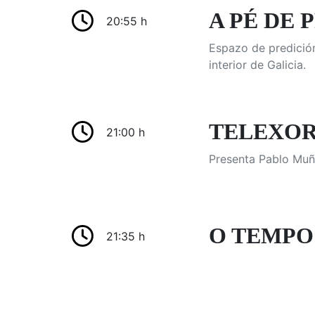
A PÉ DE 
20:55 h
Espazo de predición
interior de Galicia.
TELEXORN
21:00 h
Presenta Pablo Muñ
O TEMPO:
21:35 h