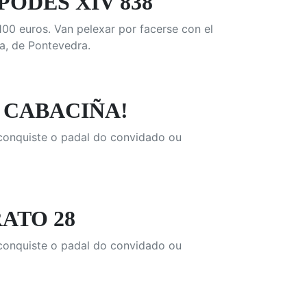
ODES XIV 838
100 euros. Van pelexar por facerse con el
a, de Pontevedra.
 CABACIÑA!
e conquiste o padal do convidado ou
RATO 28
e conquiste o padal do convidado ou