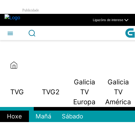
TVG - CSAG
Publicidade
Skip to Main Content
Ligazóns de interese
Galicia
Galicia
TVG
TVG2
TV
TV
Europa
América
Hoxe
Mañá
Sábado