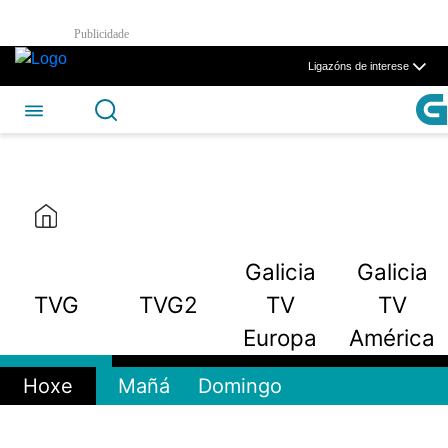
TVG - CSAG
Publicidade
Skip to Main Content
Ligazóns de interese
Galicia
Galicia
TVG
TVG2
TV
TV
Europa
América
Hoxe
Mañá
Domingo