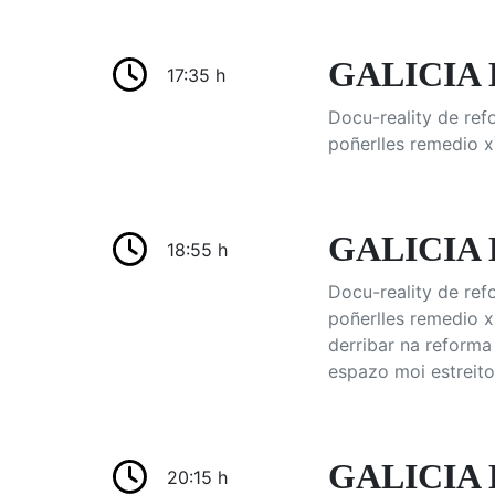
GALICIA 
17:35 h
Docu-reality de ref
poñerlles remedio x
GALICIA 
18:55 h
Docu-reality de ref
poñerlles remedio xu
derribar na reform
espazo moi estreito
GALICIA B
20:15 h