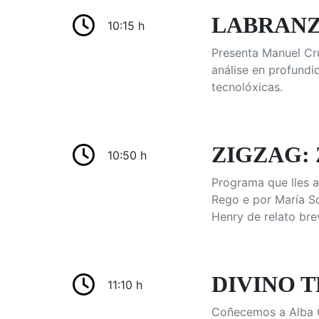
LABRANZ
10:15 h
Presenta Manuel Cru
análise en profundi
tecnolóxicas.
ZIGZAG: 
10:50 h
Programa que lles a
Rego e por María So
Henry de relato brev
DIVINO 
11:10 h
Coñecemos a Alba G