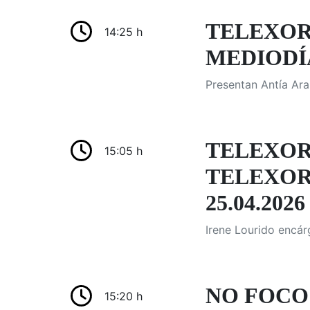
TELEXOR
14:25 h
MEDIODÍA
Presentan Antía Ara
TELEXOR
15:05 h
TELEXOR
25.04.2026
Irene Lourido encár
NO FOCO:
15:20 h