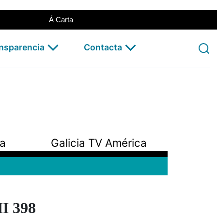
Á Carta
ansparencia
Contacta
pa
Galicia TV América
 398