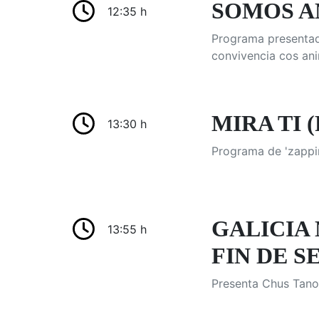
SOMOS ANI
12:35 h
Programa presentad
convivencia cos ani
MIRA TI 
13:30 h
Programa de 'zappi
GALICIA 
13:55 h
FIN DE S
Presenta Chus Tanoi