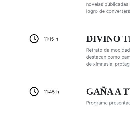
novelas publicadas
logro de converter
DIVINO T
11:15 h
Retrato da mocidad
destacan como camp
de ximnasia, protago
GAÑA A T
11:45 h
Programa presentad