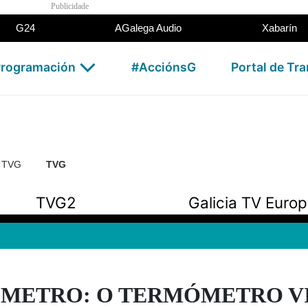
Publicidade
G24
AGalega Audio
Xabarín
rogramación
#AcciónsG
Portal de Tr
n TVG
TVG
TVG2
Galicia TV Euro
METRO: O TERMÓMETRO VII