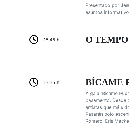
Presentado por Jesú
asuntos informativo
O TEMPO:
15:45 h
BÍCAME 
15:55 h
A gala 'Bícame Puc
pasamento. Desde o
artistas que máis d
Pasarán polo escena
Romero, Eris Macken