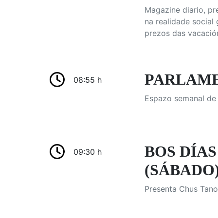
Magazine diario, p
na realidade social
prezos das vacación
PARLAME
08:55 h
Espazo semanal de i
BOS DÍAS
09:30 h
(SÁBADO) 
Presenta Chus Tanoi