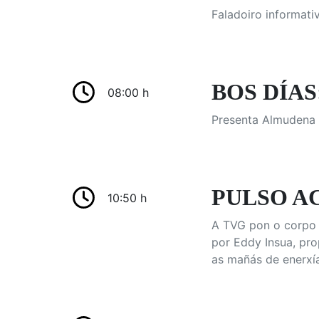
Faladoiro informati
BOS DÍAS:
08:00 h
Presenta Almudena R
PULSO AC
10:50 h
A TVG pon o corpo 
por Eddy Insua, pro
as mañás de enerxía