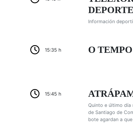
DEPORTES
Información deporti
O TEMPO:
15:35 h
ATRÁPAME
15:45 h
Quinto e último día
de Santiago de Comp
bote agardan a que 