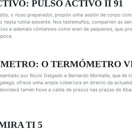
TIVO: PULSO ACTIVO II 91
ddy, o noso preparador, propón unha sesión de corpo comp
 nesta rutina esixente. Nos testemuños, comparten as sens
icios e ademais cóntannos como eran de pequenos, que pro
época.
METRO: O TERMÓMETRO VI
resentado por Rocío Delgado e Bernardo Montaña, que lle t
 galega, ofrece unha ampla cobertura en directo da actual
bordará tamén hoxe a caída de prezos nas prazas de Abast
MIRA TI 5