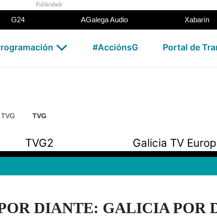
Publicidade
G24
AGalega Audio
Xabarín
rogramación
#AcciónsG
Portal de Tr
n TVG
TVG
TVG2
Galicia TV Euro
POR DIANTE: GALICIA POR DI