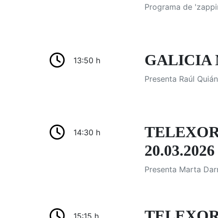
Programa de 'zappi
GALICIA 
13:50 h
Presenta Raúl Quián
TELEXOR
14:30 h
20.03.2026
Presenta Marta Darr
TELEXOR
15:15 h