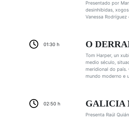
Presentado por Marí
desinhibidas, xogos
Vanessa Rodríguez e
O DERRA
01:30 h
Tom Harper, un xubi
medio século, situa
meridional do país.
mundo moderno e un
GALICIA 
02:50 h
Presenta Raúl Quián