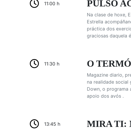
PULSO AC
11:00 h
Na clase de hoxe, E
Estrella acompáñano
práctica dos exerc
graciosas daquela 
O TERMÓ
11:30 h
Magazine diario, p
na realidade social
Down, o programa a
apoio dos avós .
MIRA TI: 
13:45 h