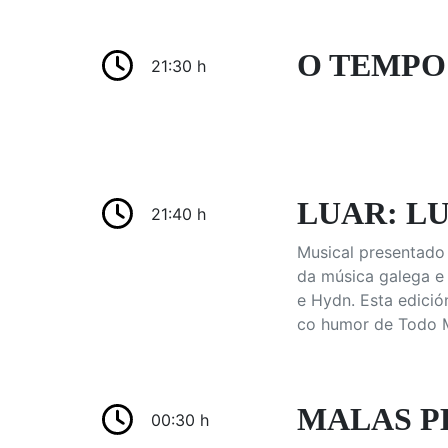
O TEMPO:
21:30 h
LUAR: LU
21:40 h
Musical presentado
da música galega e 
e Hydn. Esta edició
co humor de Todo M
MALAS P
00:30 h