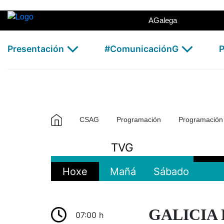
TVG - CSAG
Skip to Main Content
AGalega
Presentación
#ComunicaciónG
P
CSAG
Programación
Programació
TVG
Hoxe
Mañá
Sábado
GALICIA 
07:00 h