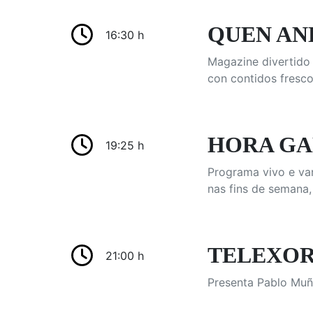
QUEN AND
16:30 h
Magazine divertido 
con contidos fresco
HORA GAL
19:25 h
Programa vivo e var
nas fins de semana,
TELEXORN
21:00 h
Presenta Pablo Muñ