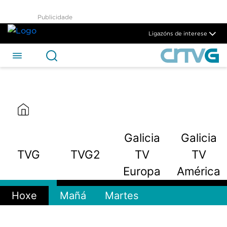
TVG - CRTVG
Publicidade
Skip to Main Content
Ligazóns de interese
Galicia
Galicia
TVG
TVG2
TV
TV
Europa
América
Hoxe
Mañá
Martes