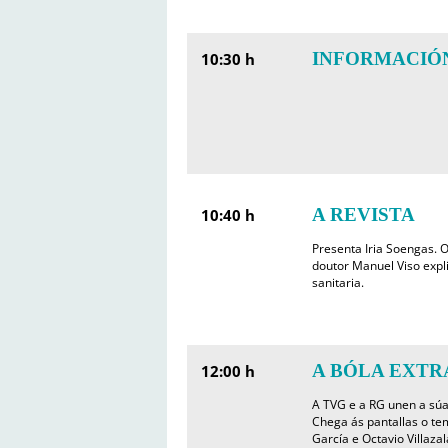
INFORMACIÓ
10:30 h
A REVISTA
10:40 h
Presenta Iria Soengas. O
doutor Manuel Viso expl
sanitaria.
A BÓLA EXTR
12:00 h
A TVG e a RG unen a súa
Chega ás pantallas o tem
García e Octavio Villazal