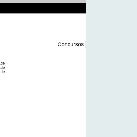
Concursos
ade
ade
ade