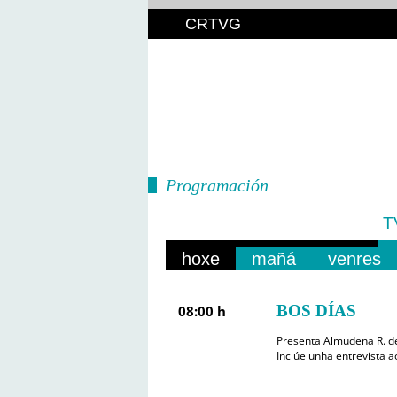
CRTVG
Programación
T
hoxe
mañá
venres
BOS DÍAS
08:00 h
Presenta Almudena R. de
Inclúe unha entrevista a