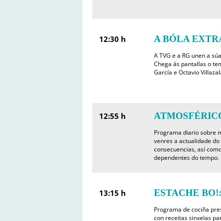
A BÓLA EXTR
12:30 h
A TVG e a RG unen a súa
Chega ás pantallas o tem
García e Octavio Villazal
ATMOSFÉRICO
12:55 h
Programa diario sobre m
venres a actualidade do
consecuencias, así como
dependentes do tempo.
ESTACHE BO!: C
13:15 h
Programa de cociña pre
con receitas sinxelas pa