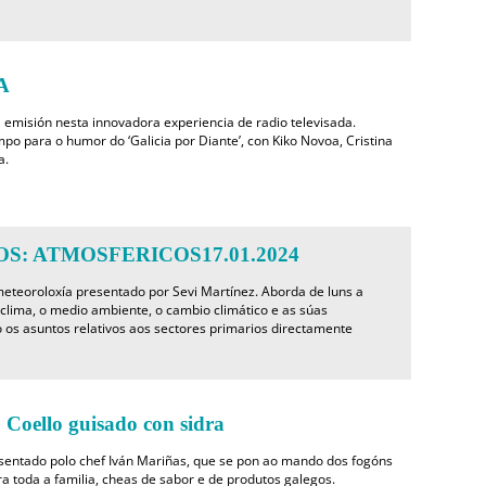
A
 emisión nesta innovadora experiencia de radio televisada.
po para o humor do ‘Galicia por Diante’, con Kiko Novoa, Cristina
a.
S: ATMOSFERICOS17.01.2024
eteoroloxía presentado por Sevi Martínez. Aborda de luns a
 clima, o medio ambiente, o cambio climático e as súas
 os asuntos relativos aos sectores primarios directamente
oello guisado con sidra
sentado polo chef Iván Mariñas, que se pon ao mando dos fogóns
ra toda a familia, cheas de sabor e de produtos galegos.