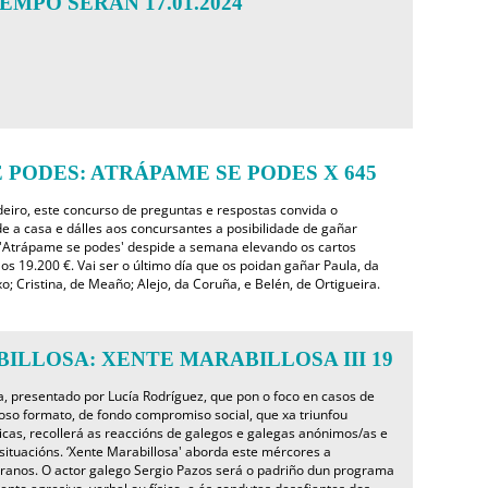
EMPO SERÁN 17.01.2024
 PODES: ATRÁPAME SE PODES X 645
eiro, este concurso de preguntas e respostas convida o
e a casa e dálles aos concursantes a posibilidade de gañar
 'Atrápame se podes' despide a semana elevando os cartos
s 19.200 €. Vai ser o último día que os poidan gañar Paula, da
o; Cristina, de Meaño; Alejo, da Coruña, e Belén, de Ortigueira.
ILLOSA: XENTE MARABILLOSA III 19
, presentado por Lucía Rodríguez, que pon o foco en casos de
toso formato, de fondo compromiso social, que xa triunfou
cas, recollerá as reaccións de galegos e galegas anónimos/as e
situacións. ‘Xente Marabillosa' aborda este mércores a
tiranos. O actor galego Sergio Pazos será o padriño dun programa