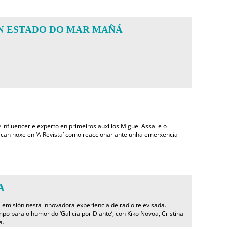
N ESTADO DO MAR MAÑÁ
 influencer e experto en primeiros auxilios Miguel Assal e o
ican hoxe en ‘A Revista’ como reaccionar ante unha emerxencia
A
 emisión nesta innovadora experiencia de radio televisada.
po para o humor do ‘Galicia por Diante’, con Kiko Novoa, Cristina
a.