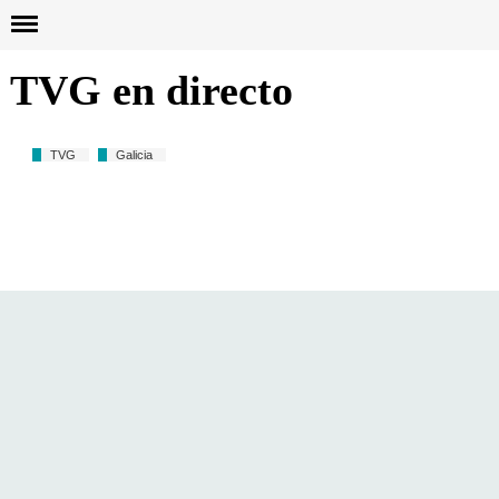
Busc
TVG en directo
TVG
Galicia