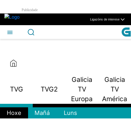
Galicia TV Europa - CSAG
Publicidade
Skip to Main Content
Ligazóns de interese
Galicia
Galicia
TVG
TVG2
TV
TV
Europa
América
Hoxe
Mañá
Luns