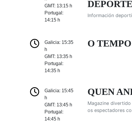
DEPORTES
GMT: 13:15 h
Portugal:
Información deporti
14:15 h
O TEMPO:
Galicia: 15:35
h
GMT: 13:35 h
Portugal:
14:35 h
QUEN AND
Galicia: 15:45
h
Magazine divertido 
GMT: 13:45 h
os espectadores co
Portugal:
14:45 h