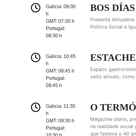
BOS DÍAS:
Galicia: 09:30
h
Presenta Almudena d
GMT: 07:30 h
Política Social e Ig
Portugal:
08:30 h
ESTACHE B
Galicia: 10:45
h
Espazo gastronómic
GMT: 08:45 h
xeito sinxelo, como
Portugal:
09:45 h
O TERMÓ
Galicia: 11:30
h
Magazine diario, p
GMT: 09:30 h
na realidade social
Portugal:
que festexa o 40 an
10:30 h