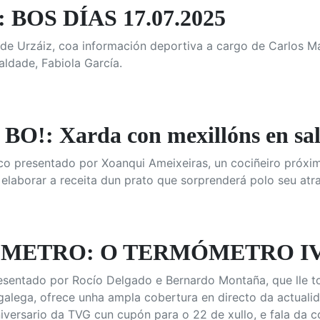
 BOS DÍAS 17.07.2025
e Urzáiz, coa información deportiva a cargo de Carlos Mac
ualdade, Fabiola García.
O!: Xarda con mexillóns en sal
o presentado por Xoanqui Ameixeiras, un cociñeiro próxim
 elaborar a receita dun prato que sorprenderá polo seu atra
METRO: O TERMÓMETRO IV
resentado por Rocío Delgado e Bernardo Montaña, que lle t
 galega, ofrece unha ampla cobertura en directo da actua
iversario da TVG cun cupón para o 22 de xullo, e fala da con