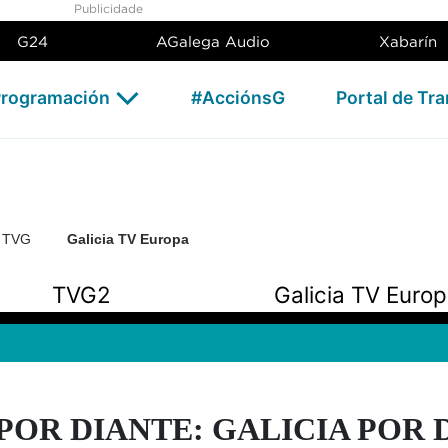
Publicidade
G24
AGalega Audio
Xabarín
rogramación
#AcciónsG
Portal de Tr
n TVG
Galicia TV Europa
TVG2
Galicia TV Euro
POR DIANTE: GALICIA POR DI