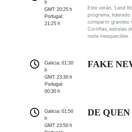
h
Este verán, ‘Land 
GMT: 20:25 h
programa, liderado 
Portugal:
compartir grandes m
21:25 h
Cortiñas, estrelas
noite inesquecible.
FAKE NEW
Galicia: 01:30
h
GMT: 23:30 h
Portugal:
00:30 h
DE QUEN 
Galicia: 01:50
h
GMT: 23:50 h