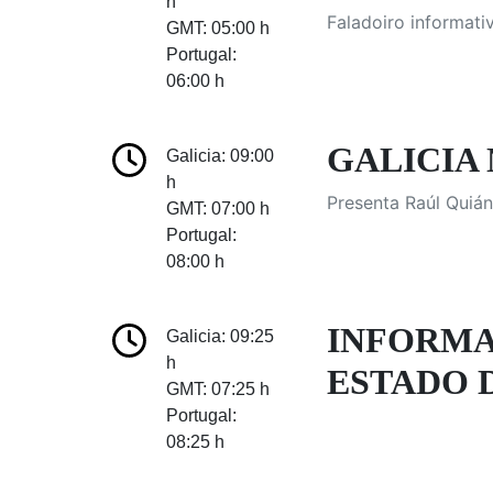
h
Faladoiro informati
GMT: 05:00 h
Portugal:
06:00 h
GALICIA 
Galicia: 09:00
h
Presenta Raúl Quián
GMT: 07:00 h
Portugal:
08:00 h
INFORMA
Galicia: 09:25
h
ESTADO D
GMT: 07:25 h
Portugal:
08:25 h