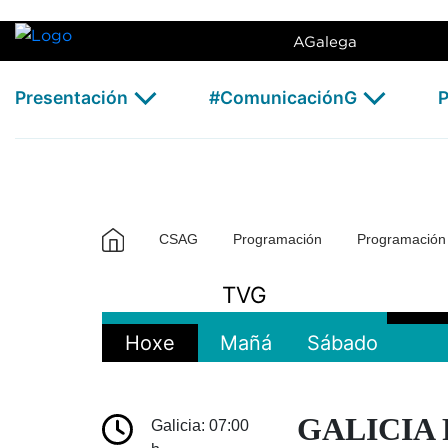
Galicia TV Europa - CSAG
Skip to Main Content
AGalega
Presentación
#ComunicaciónG
P
CSAG
Programación
Programació
TVG
Hoxe
Mañá
Sábado
GALICIA 
Galicia: 07:00