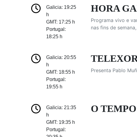
HORA G
Galicia: 19:25
h
Programa vivo e var
GMT: 17:25 h
nas fins de semana,
Portugal:
18:25 h
TELEXORN
Galicia: 20:55
h
Presenta Pablo Muñ
GMT: 18:55 h
Portugal:
19:55 h
O TEMPO:
Galicia: 21:35
h
GMT: 19:35 h
Portugal:
20:35 h