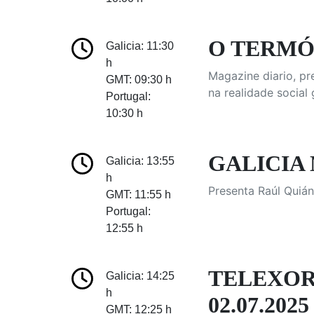
O TERM
Galicia: 11:30
h
Magazine diario, p
GMT: 09:30 h
na realidade social
Portugal:
10:30 h
GALICIA 
Galicia: 13:55
h
Presenta Raúl Quián
GMT: 11:55 h
Portugal:
12:55 h
TELEXOR
Galicia: 14:25
h
02.07.2025
GMT: 12:25 h