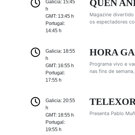
QUEN AND
Galicia: 15:45
h
Magazine divertido 
GMT: 13:45 h
os espectadores co
Portugal:
14:45 h
HORA G
Galicia: 18:55
h
Programa vivo e var
GMT: 16:55 h
nas fins de semana,
Portugal:
17:55 h
TELEXORN
Galicia: 20:55
h
Presenta Pablo Muñ
GMT: 18:55 h
Portugal:
19:55 h