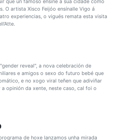
uir que un famoso ensine a súa cidade como
 O artista Xisco Feijóo ensínalle Vigo á
atro experiencias, o vigués remata esta visita
l’Atte.
"gender reveal", a nova celebración de
amiliares e amigos o sexo do futuro bebé que
omático, e no xogo viral teñen que adiviñar
 a opinión da xente, neste caso, cal foi o
o
No programa de hoxe lanzamos unha mirada