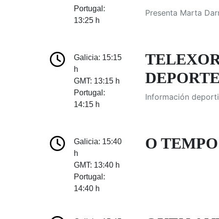
Portugal:
Presenta Marta Darr
13:25 h
TELEXOR
Galicia: 15:15
h
DEPORTES
GMT: 13:15 h
Portugal:
Información deporti
14:15 h
O TEMPO:
Galicia: 15:40
h
GMT: 13:40 h
Portugal:
14:40 h