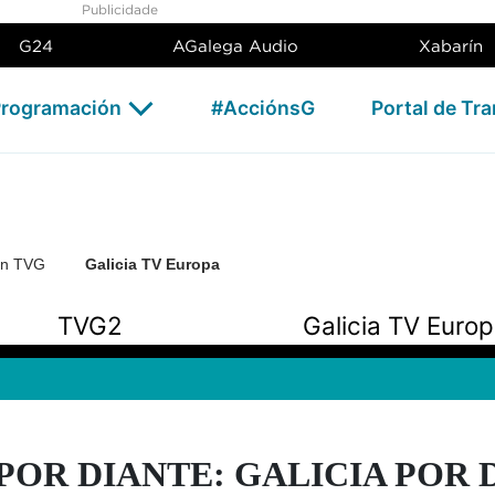
Publicidade
G24
AGalega Audio
Xabarín
rogramación
#AcciónsG
Portal de Tr
ón TVG
Galicia TV Europa
TVG2
Galicia TV Euro
POR DIANTE: GALICIA POR DI