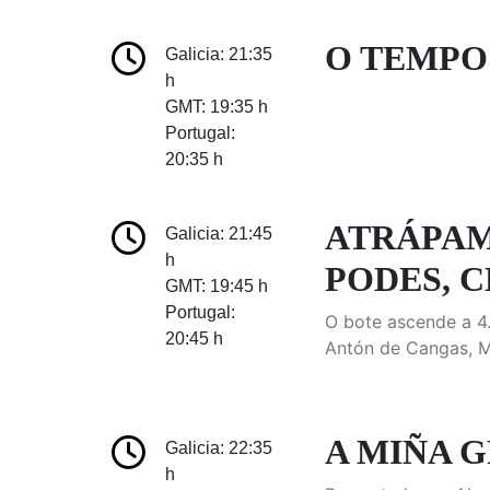
O TEMPO:
Galicia: 21:35
h
GMT: 19:35 h
Portugal:
20:35 h
ATRÁPAM
Galicia: 21:45
h
PODES, 
GMT: 19:45 h
Portugal:
O bote ascende a 4.
20:45 h
Antón de Cangas, M
A MIÑA GR
Galicia: 22:35
h