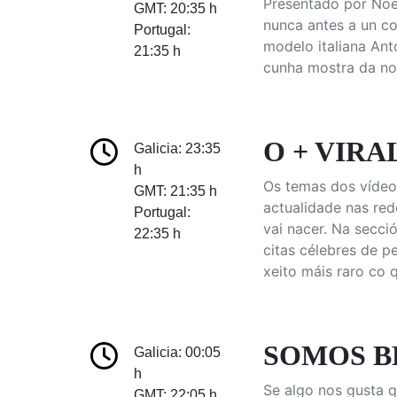
Presentado por Noe
GMT: 20:35 h
nunca antes a un co
Portugal:
modelo italiana Anto
21:35 h
cunha mostra da nos
O + VIRAL
Galicia: 23:35
h
Os temas dos vídeos
GMT: 21:35 h
actualidade nas red
Portugal:
vai nacer. Na secci
22:35 h
citas célebres de pe
xeito máis raro co 
SOMOS BE
Galicia: 00:05
h
Se algo nos gusta q
GMT: 22:05 h