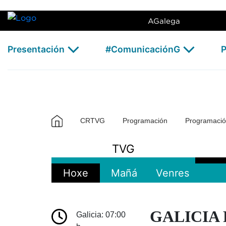
Galicia TV Europa - CRTVG
Skip to Main Content
AGalega
Presentación
#ComunicaciónG
P
CRTVG
Programación
Programaci
TVG
Hoxe
Mañá
Venres
GALICIA 
Galicia: 07:00