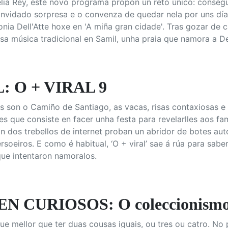
lia Rey, este novo programa propón un reto único: conseg
nvidado sorpresa e o convenza de quedar nela por uns días.
nia Dell'Atte hoxe en 'A miña gran cidade'. Tras gozar de c
a música tradicional en Samil, unha praia que namora a Del
: O + VIRAL 9
 son o Camiño de Santiago, as vacas, risas contaxiosas e 
es que consiste en facer unha festa para revelarlles aos f
ón dos trebellos de internet proban un abridor de botes aut
rsoeiros. E como é habitual, ‘O + viral’ sae á rúa para saber
que intentaron namoralos.
N CURIOSOS: O coleccionism
ue mellor que ter duas cousas iguais, ou tres ou catro. 