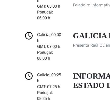
h
Faladoiro informati
GMT: 05:00 h
Portugal:
06:00 h
GALICIA 
Galicia: 09:00
h
Presenta Raúl Quián
GMT: 07:00 h
Portugal:
08:00 h
INFORMA
Galicia: 09:25
h
ESTADO D
GMT: 07:25 h
Portugal:
08:25 h