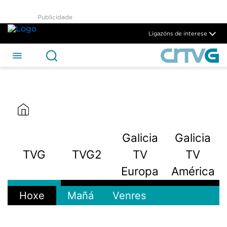
Publicidade
Ligazóns de interese
Galicia
Galicia
TVG
TVG2
TV
TV
Europa
América
Hoxe
Mañá
Venres