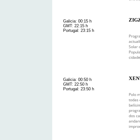
ZIG
Galicia: 00:15 h
GMT: 22:15 h
Portugal: 23:15 h
Progra
actual
Solar 
Popula
cidade
XEN
Galicia: 00:50 h
GMT: 22:50 h
Portugal: 23:50 h
Polo m
todas 
belísi
progra
dos ca
andaro
impron