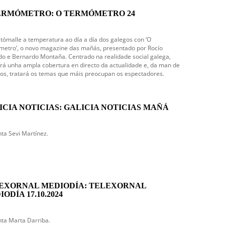
ERMÓMETRO: O TERMÓMETRO 24
tómalle a temperatura ao día a día dos galegos con ‘O
etro’, o novo magazine das mañás, presentado por Rocío
o e Bernardo Montaña. Centrado na realidade social galega,
rá unha ampla cobertura en directo da actualidade e, da man de
os, tratará os temas que máis preocupan os espectadores.
ICIA NOTICIAS: GALICIA NOTICIAS MAÑÁ
ta Sevi Martínez.
EXORNAL MEDIODÍA: TELEXORNAL
ODÍA 17.10.2024
ta Marta Darriba.