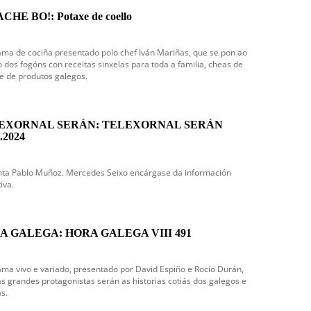
CHE BO!: Potaxe de coello
ma de cociña presentado polo chef Iván Mariñas, que se pon ao
dos fogóns con receitas sinxelas para toda a familia, cheas de
e de produtos galegos.
EXORNAL SERÁN: TELEXORNAL SERÁN
.2024
nta Pablo Muñoz. Mercedes Seixo encárgase da información
iva.
A GALEGA: HORA GALEGA VIII 491
ma vivo e variado, presentado por David Espiño e Rocío Durán,
s grandes protagonistas serán as historias cotiás dos galegos e
s.