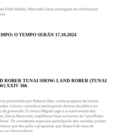
nta Pablo Muñoz. Mercedes Seixo encárgase da información
iva.
MPO: O TEMPO SERÁN 17.10.2024
D ROBER TUNAI SHOW: LAND ROBER (TUNAI
W) XXIV 366
ma presentado por Roberto Vilar, cunha proposta de humor,
ados, música, comedia e participación directa do público no
o de gravación. O cómico Miguel Lago e a nutricionista dos
s, Electa Navarrete, expóñense hoxe ao humor do 'Land Rober
Show'. Os convidados especiais participarán das variadas probas
sticas que lles poña o programa, que disporá de novo de
as no ‘Silvestrófono’.