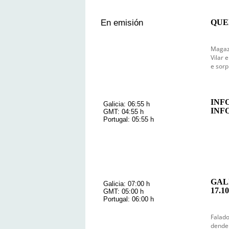
En emisión
QUEN
en emisión
Magazi
Vilar 
e sorp
INF
Galicia: 06:55 h
INF
GMT: 04:55 h
Portugal: 05:55 h
GAL
Galicia: 07:00 h
17.10
GMT: 05:00 h
Portugal: 06:00 h
Falado
dende 