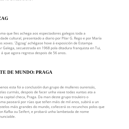
ZAG
ma que lles achega aos espectadores galegos toda a
idade cultural, presentado a diario por Pilar G. Rego e por María
os xoves. 'Zigzag' achégase hoxe á exposición de Estampa
r Galega, secuestrada en 1968 pola ditadura franquista en Tui,
 á que agora regresa despois de 56 anos.
TE DE MUNDO: PRAGA
enos esta foi a conclusión dun grupo de mulleres ourensás,
elas curmás, despois de facer unha viaxe todas xuntas ata a
ma capital checa, Praga. Da man deste grupo trouleiro o
ma paseará por rúas que teñen máis de mil anos, subirá a un
stelos máis grandes do mundo, coñecerá os recunchos polos que
n Kafka ou Seifert, e probará unha lambetada de nome
unciable.