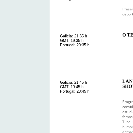
Prese
deport
O TE
Galicia: 21:35 h
GMT: 19:35 h
Portugal: 20:35 h
LAN
Galicia: 21:45 h
SHO
GMT: 19:45 h
Portugal: 20:45 h
Progra
convid
estudi
famoso
Tunai 
humorí
entrad