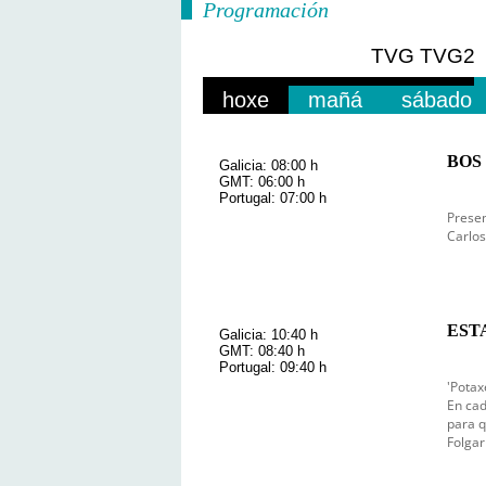
Programación
TVG
TVG2
hoxe
mañá
sábado
BOS 
Galicia: 08:00 h
GMT: 06:00 h
Portugal: 07:00 h
Presen
Carlos
ESTA
Galicia: 10:40 h
GMT: 08:40 h
Portugal: 09:40 h
'Potax
En cad
para q
Folgar