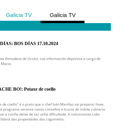
Galicia TV
Galicia TV
Europa
América
DÍAS: BOS DÍAS 17.10.2024
ta Almudena de Urzáiz, coa información deportiva a cargo de
 Macía.
CHE BO!: Potaxe de coello
e de coello'’ é o prato que o chef Iván Mariñas vai preparar hoxe.
a programa veranse novos consellos e trucos de índole culinaria
ue a cociña deixe de ser unha dificultade. A nutricionista Lidia
 falará das propiedades dos cogomelos.