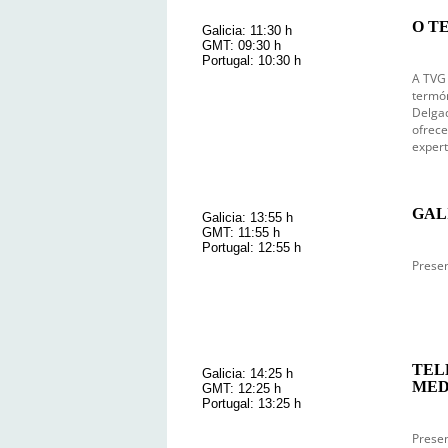
O T
Galicia: 11:30 h
GMT: 09:30 h
Portugal: 10:30 h
A TVG 
termóm
Delgad
ofrece
expert
GAL
Galicia: 13:55 h
GMT: 11:55 h
Portugal: 12:55 h
Presen
TEL
Galicia: 14:25 h
MEDI
GMT: 12:25 h
Portugal: 13:25 h
Presen