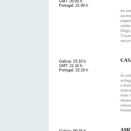
GMT: 20:00 h
Portugal: 21:00 h
As vod
asoma
espect
celebr
Diego,
'Casam
seu pr
CASA
Galicia: 23:10 h
GMT: 21:10 h
Portugal: 22:10 h
As vod
achega
a ilus
enlace
máis r
desexo
noivos
fronte
AMO
Galicia: 00:15 h