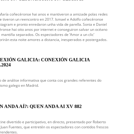
 María coñecéronse hai anos e mantiveron a amizade polas redes
e tiveron un reencontro en 2017. Ismael e Adolfo coñecéronse
stagram e pronto enredaron unha vida de parella. Sonia e Daniel
ronse hai oito anos por internet e conseguiron salvar un océano
 mantiña separados. Os espectadores de ‘Amor a un clic’
rirán esta noite amores a distancia, inesperados e postergados.
EXIÓN GALICIA: CONEXIÓN GALICIA
.2024
 de análise informativa que conta cos grandes referentes do
ismo galego en Madrid.
N ANDA AÍ?: QUEN ANDA AI XV 882
ne divertido e participativo, en directo, presentado por Roberto
e Juan Fuentes, que entretén os espectadores con contidos frescos
rendentes.