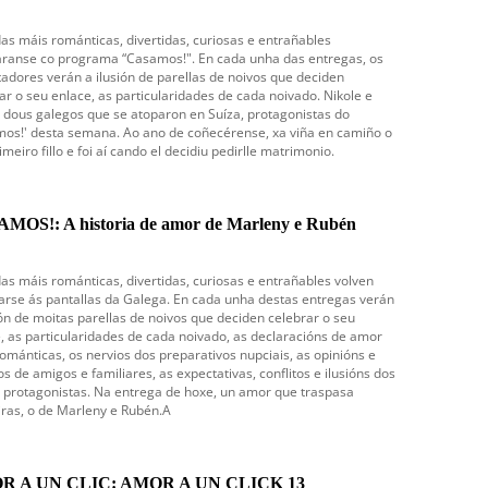
as máis románticas, divertidas, curiosas e entrañables
ranse co programa “Casamos!". En cada unha das entregas, os
adores verán a ilusión de parellas de noivos que deciden
ar o seu enlace, as particularidades de cada noivado. Nikole e
 dous galegos que se atoparon en Suíza, protagonistas do
os!' desta semana. Ao ano de coñecérense, xa viña en camiño o
imeiro fillo e foi aí cando el decidiu pedirlle matrimonio.
MOS!: A historia de amor de Marleny e Rubén
as máis románticas, divertidas, curiosas e entrañables volven
rse ás pantallas da Galega. En cada unha destas entregas verán
ión de moitas parellas de noivos que deciden celebrar o seu
, as particularidades de cada noivado, as declaracións de amor
ománticas, os nervios dos preparativos nupciais, as opinións e
s de amigos e familiares, as expectativas, conflitos e ilusións dos
 protagonistas. Na entrega de hoxe, un amor que traspasa
iras, o de Marleny e Rubén.A
R A UN CLIC: AMOR A UN CLICK 13