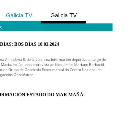
Galicia TV
Galicia TV
Europa
América
s
DÍAS: BOS DÍAS 18.03.2024
ta Almudena R. de Urzáiz, coa información deportiva a cargo de
 Macía. Inclúe unha entrevista ao bioquímico Mariano Barbacid,
or do Grupo de Oncoloxía Experimental do Centro Nacional de
igacións Oncolóxicas.
ORMACIÓN ESTADO DO MAR MAÑÁ