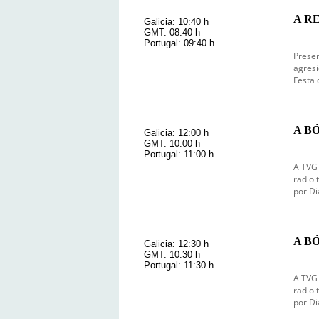
A RE
Galicia: 10:40 h
GMT: 08:40 h
Portugal: 09:40 h
Presen
agresi
Festa 
A B
Galicia: 12:00 h
GMT: 10:00 h
Portugal: 11:00 h
A TVG 
radio 
por Di
A B
Galicia: 12:30 h
GMT: 10:30 h
Portugal: 11:30 h
A TVG 
radio 
por Di