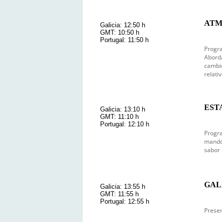
ATM
Galicia: 12:50 h
GMT: 10:50 h
Portugal: 11:50 h
Progra
Aborda
cambio
relati
ESTA
Galicia: 13:10 h
GMT: 11:10 h
Portugal: 12:10 h
Progra
mando 
sabor 
GAL
Galicia: 13:55 h
GMT: 11:55 h
Portugal: 12:55 h
Prese