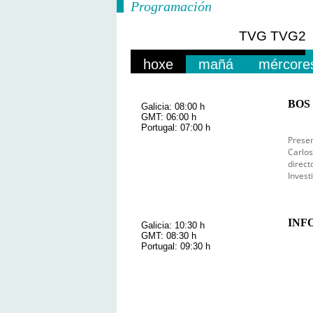
Programación
TVG
TVG2
hoxe
mañá
mércore
BOS 
Galicia: 08:00 h
GMT: 06:00 h
Portugal: 07:00 h
Presen
Carlos
direct
Invest
INF
Galicia: 10:30 h
GMT: 08:30 h
Portugal: 09:30 h