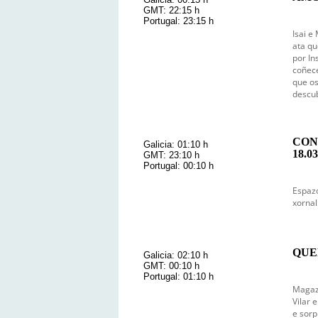
GMT: 22:15 h
Portugal: 23:15 h
Isai e
ata qu
por In
coñecé
que os
descub
CON
Galicia: 01:10 h
18.03
GMT: 23:10 h
Portugal: 00:10 h
Espazo
xornal
QUE
Galicia: 02:10 h
GMT: 00:10 h
Portugal: 01:10 h
Magazi
Vilar 
e sorp