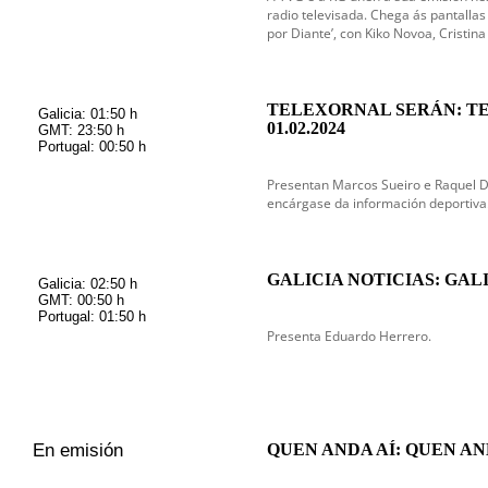
radio televisada. Chega ás pantallas
por Diante’, con Kiko Novoa, Cristina
TELEXORNAL SERÁN: T
Galicia: 01:50 h
01.02.2024
GMT: 23:50 h
Portugal: 00:50 h
Presentan Marcos Sueiro e Raquel 
encárgase da información deportiva
GALICIA NOTICIAS: GAL
Galicia: 02:50 h
GMT: 00:50 h
Portugal: 01:50 h
Presenta Eduardo Herrero.
En emisión
QUEN ANDA AÍ: QUEN AND