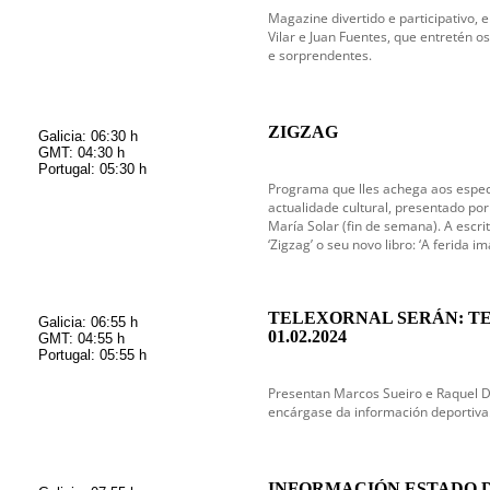
en emisión
Magazine divertido e participativo, 
Vilar e Juan Fuentes, que entretén o
e sorprendentes.
ZIGZAG
Galicia: 06:30 h
GMT: 04:30 h
Portugal: 05:30 h
Programa que lles achega aos espec
actualidade cultural, presentado por 
María Solar (fin de semana). A escri
‘Zigzag’ o seu novo libro: ‘A ferida im
TELEXORNAL SERÁN: T
Galicia: 06:55 h
01.02.2024
GMT: 04:55 h
Portugal: 05:55 h
Presentan Marcos Sueiro e Raquel 
encárgase da información deportiva
INFORMACIÓN ESTADO 