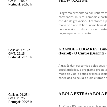
SHOW) XXII 341
GMT: 19:55 h
Portugal: 20:55 h
Programa presentado por Roberto Vi
convidados, música, comedia e parti
estudio de gravación. O cantante e p
mona no 'Land Rober Tunai Show' de
nunha sesión en directo e entrevist
nalgún que outro aperto.
GRANDES LUGARES: Láncara
Galicia: 00:15 h
(Ferrol) - O Castro (Begonte)
GMT: 22:15 h
Portugal: 23:15 h
A través dun percorrido polos seus 
peculiaridades, o programa presta a
modo de vida, ás súas orixinais inic
coñecidos do seu día a día e tamén á
A BÓLA EXTRA: A BOLA 
Galicia: 01:25 h
GMT: 23:25 h
Portugal: 00:25 h
A TVG e a RG unen a súa emisión ne