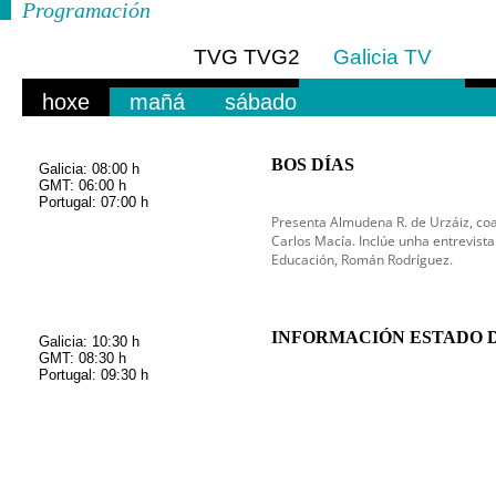
Programación
TVG
TVG2
Galicia TV
Europa
hoxe
mañá
sábado
BOS DÍAS
Galicia: 08:00 h
GMT: 06:00 h
Portugal: 07:00 h
Presenta Almudena R. de Urzáiz, coa
Carlos Macía. Inclúe unha entrevista
Educación, Román Rodríguez.
INFORMACIÓN ESTADO 
Galicia: 10:30 h
GMT: 08:30 h
Portugal: 09:30 h