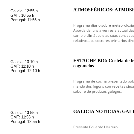
ATMOSFÉRICOS: ATMOSFE
Galicia: 12:55 h
GMT: 10:55 h
Portugal: 11:55 h
Programa diario sobre meteoroloxía
Aborda de luns a venres a actualida
cambio climático e as súas consecue
relativos aos sectores primarios d
ESTACHE BO!: Costela de ten
Galicia: 13:10 h
cogomelos
GMT: 11:10 h
Portugal: 12:10 h
Programa de cociña presentado polo
mando dos fogóns con receitas sinxe
sabor e de produtos galegos.
GALICIA NOTICIAS: GAL
Galicia: 13:55 h
GMT: 11:55 h
Portugal: 12:55 h
Presenta Eduardo Herrero.