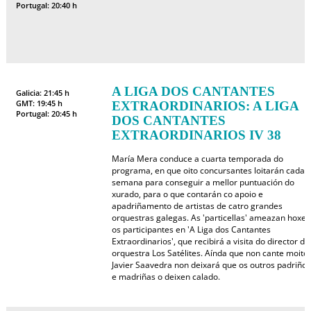
Portugal: 20:40 h
A LIGA DOS CANTANTES
Galicia: 21:45 h
GMT: 19:45 h
EXTRAORDINARIOS: A LIGA
Portugal: 20:45 h
DOS CANTANTES
EXTRAORDINARIOS IV 38
María Mera conduce a cuarta temporada do
programa, en que oito concursantes loitarán cada
semana para conseguir a mellor puntuación do
xurado, para o que contarán co apoio e
apadriñamento de artistas de catro grandes
orquestras galegas. As 'particellas' ameazan hoxe
os participantes en 'A Liga dos Cantantes
Extraordinarios', que recibirá a visita do director da
orquestra Los Satélites. Aínda que non cante moito,
Javier Saavedra non deixará que os outros padriños
e madriñas o deixen calado.