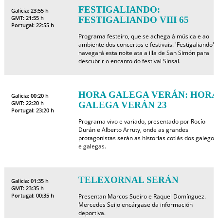
FESTIGALIANDO:
Galicia: 23:55 h
GMT: 21:55 h
FESTIGALIANDO VIII 65
Portugal: 22:55 h
Programa festeiro, que se achega á música e ao
ambiente dos concertos e festivais. 'Festigaliando'
navegará esta noite ata a illa de San Simón para
descubrir o encanto do festival Sinsal.
HORA GALEGA VERÁN: HORA
Galicia: 00:20 h
GMT: 22:20 h
GALEGA VERÁN 23
Portugal: 23:20 h
Programa vivo e variado, presentado por Rocío
Durán e Alberto Arruty, onde as grandes
protagonistas serán as historias cotiás dos galegos
e galegas.
TELEXORNAL SERÁN
Galicia: 01:35 h
GMT: 23:35 h
Portugal: 00:35 h
Presentan Marcos Sueiro e Raquel Domínguez.
Mercedes Seijo encárgase da información
deportiva.