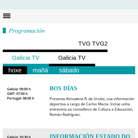
Busc
Programación
TVG
TVG2
Galicia TV
Galicia TV
Europa
América
hoxe
mañá
sábado
BOS DÍAS
Galicia: 09:00 h
GMT: 07:00 h
Portugal: 08:00 h
Presenta Almudena R. de Urzáiz, coa información
deportiva a cargo de Carlos Macía. Inclúe unha
entrevista ao conselleiro de Cultura e Educación,
Román Rodríguez.
INFORMACIÓN ESTADO DO
Galicia: 10:30 h