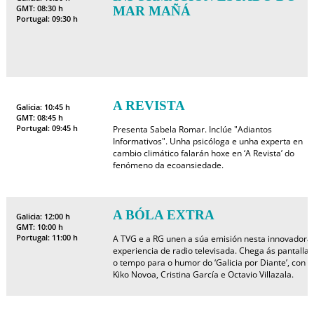
GMT: 08:30 h
MAR MAÑÁ
Portugal: 09:30 h
A REVISTA
Galicia: 10:45 h
GMT: 08:45 h
Portugal: 09:45 h
Presenta Sabela Romar. Inclúe "Adiantos
Informativos". Unha psicóloga e unha experta en
cambio climático falarán hoxe en ‘A Revista’ do
fenómeno da ecoansiedade.
A BÓLA EXTRA
Galicia: 12:00 h
GMT: 10:00 h
Portugal: 11:00 h
A TVG e a RG unen a súa emisión nesta innovadora
experiencia de radio televisada. Chega ás pantallas
o tempo para o humor do ‘Galicia por Diante’, con
Kiko Novoa, Cristina García e Octavio Villazala.