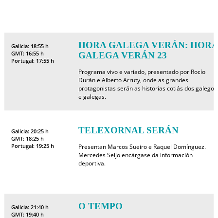
HORA GALEGA VERÁN: HORA
Galicia: 18:55 h
GMT: 16:55 h
GALEGA VERÁN 23
Portugal: 17:55 h
Programa vivo e variado, presentado por Rocío
Durán e Alberto Arruty, onde as grandes
protagonistas serán as historias cotiás dos galegos
e galegas.
TELEXORNAL SERÁN
Galicia: 20:25 h
GMT: 18:25 h
Portugal: 19:25 h
Presentan Marcos Sueiro e Raquel Domínguez.
Mercedes Seijo encárgase da información
deportiva.
O TEMPO
Galicia: 21:40 h
GMT: 19:40 h