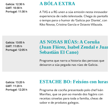
A BÓLA EXTRA
Galicia: 12:30 h
GMT: 10:30 h
Portugal: 11:30 h
A TVG e a RG unen a súa emisión nesta innovadora
experiencia de radio televisada. Chega ás pantallas
o tempo para o humor do ‘Galicia por Diante’, con
Kiko Novoa, Cristina García e Octavio Villazala.
AS NOSAS RÚAS: A Coruña
Galicia: 13:05 h
GMT: 11:05 h
(Juan Flórez, Isabel Zendal e Juan
Portugal: 12:05 h
Sebastián El Cano)
Programa que narra a historia das persoas que
deixaron a súa pegada nas rúas de Galicia.
ESTACHE BO: Feixóns con luras
Galicia: 13:20 h
GMT: 11:20 h
Portugal: 12:20 h
Programa de cociña presentado polo chef Iván
Mariñas, que se pon ao mando dos fogóns con
receitas sinxelas para toda a familia, cheas de
sabor e de produtos galegos.