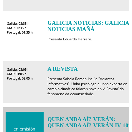
GALICIA NOTICIAS: GALICIA
Galicia: 02:35 h
GMT: 00:35 h
NOTICIAS MAÑÁ
Portugal: 01:35 h
Presenta Eduardo Herrero.
A REVISTA
Galicia: 03:05 h
GMT: 01:05 h
Portugal: 02:05 h
Presenta Sabela Romar. Inclúe "Adiantos
Informativos". Unha psicóloga e unha experta en
cambio climático falarán hoxe en ‘A Revista’ do
fenómeno da ecoansiedade.
QUEN ANDA AÍ? VERÁN:
QUEN ANDA AÍ? VERÁN IV 109
en emisión