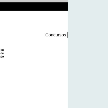
Concursos
ade
ade
ade