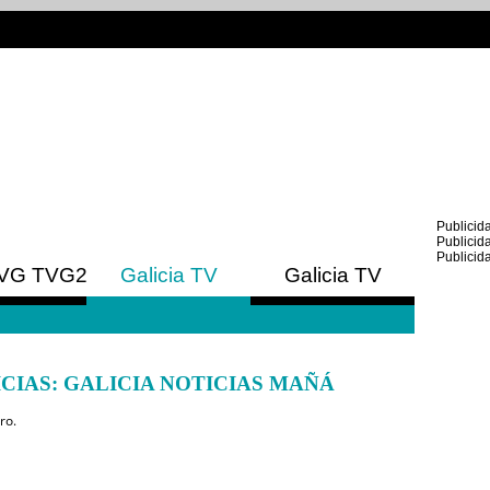
Publicid
Publicid
Publicid
VG
TVG2
Galicia TV
Galicia TV
Europa
América
CIAS: GALICIA NOTICIAS MAÑÁ
ro.