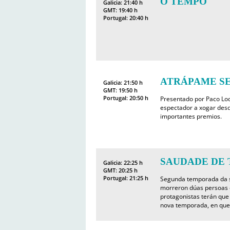
O TEMPO
Galicia: 21:40 h
GMT: 19:40 h
Portugal: 20:40 h
ATRÁPAME SE
Galicia: 21:50 h
GMT: 19:50 h
Portugal: 20:50 h
Presentado por Paco Lod
espectador a xogar desd
importantes premios.
SAUDADE DE T
Galicia: 22:25 h
GMT: 20:25 h
Portugal: 21:25 h
Segunda temporada da se
morreron dúas persoas e
protagonistas terán que 
nova temporada, en que 