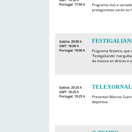
Portugal: 17:50 h
Programa vivo e variado
protagonistas serán as h
FESTIGALIAND
Galicia: 20:00 h
GMT: 18:00 h
Portugal: 19:00 h
Programa festeiro, que 
'Festigaliando' mergulla
da música en directo e a
TELEXORNAL
Galicia: 20:25 h
GMT: 18:25 h
Portugal: 19:25 h
Presentan Marcos Sueir
deportiva.