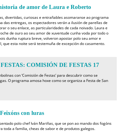
storia de amor de Laura e Roberto
s, divertidas, curiosas e entrañables asomaranse ao programa
a das entregas, os espectadores verán a ilusión de parellas de
rar o seu enlace, as particularidades de cada noivado. Laura e
roche de ouro ao seu amor de xuventude cunha voda por todo o
pois dunha ruptura breve, volveron apostar polo seu amor e
uel, que esta noite será testemuña de excepción do casamento.
FESTAS: COMISIÓN DE FESTAS 17
olinas con ‘Comisión de Festas’ para descubrir como se
legas. O programa amosa hoxe como se organiza a Festa de San
ixóns con luras
sentado polo chef Iván Mariñas, que se pon ao mando dos fogóns
ra toda a familia, cheas de sabor e de produtos galegos.