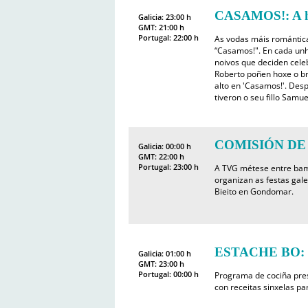
CASAMOS!: A hi
Galicia: 23:00 h
GMT: 21:00 h
Portugal: 22:00 h
As vodas máis romántica
“Casamos!". En cada unh
noivos que deciden celeb
Roberto poñen hoxe o b
alto en 'Casamos!'. Des
tiveron o seu fillo Sam
COMISIÓN DE 
Galicia: 00:00 h
GMT: 22:00 h
Portugal: 23:00 h
A TVG métese entre bamb
organizan as festas ga
Bieito en Gondomar.
ESTACHE BO: Fe
Galicia: 01:00 h
GMT: 23:00 h
Portugal: 00:00 h
Programa de cociña pre
con receitas sinxelas pa