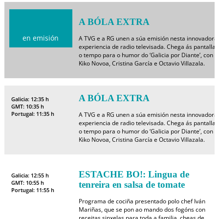
A BÓLA EXTRA
en emisión
A TVG e a RG unen a súa emisión nesta innovadora
experiencia de radio televisada. Chega ás pantallas
o tempo para o humor do ‘Galicia por Diante’, con
Kiko Novoa, Cristina García e Octavio Villazala.
A BÓLA EXTRA
Galicia: 12:35 h
GMT: 10:35 h
Portugal: 11:35 h
A TVG e a RG unen a súa emisión nesta innovadora
experiencia de radio televisada. Chega ás pantallas
o tempo para o humor do ‘Galicia por Diante’, con
Kiko Novoa, Cristina García e Octavio Villazala.
ESTACHE BO!: Lingua de
Galicia: 12:55 h
GMT: 10:55 h
tenreira en salsa de tomate
Portugal: 11:55 h
Programa de cociña presentado polo chef Iván
Mariñas, que se pon ao mando dos fogóns con
receitas sinxelas para toda a familia, cheas de