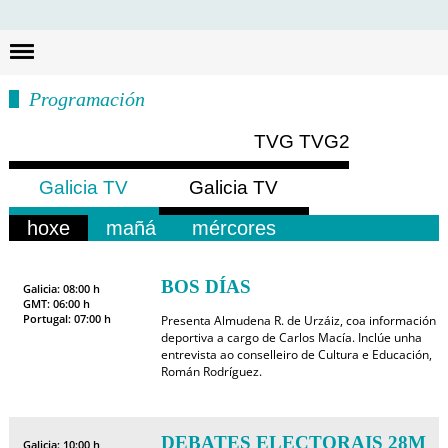
Busc
Programación
TVG
TVG2
Galicia TV
Galicia TV
Europa
América
hoxe
mañá
mércores
BOS DÍAS
Galicia: 08:00 h
GMT: 06:00 h
Portugal: 07:00 h
Presenta Almudena R. de Urzáiz, coa información
deportiva a cargo de Carlos Macía. Inclúe unha
entrevista ao conselleiro de Cultura e Educación,
Román Rodríguez.
DEBATES ELECTORAIS 28M
Galicia: 10:00 h