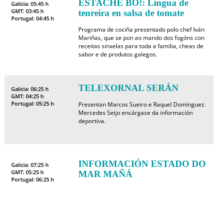
ESTACHE BO!: Lingua de
Galicia: 05:45 h
GMT: 03:45 h
tenreira en salsa de tomate
Portugal: 04:45 h
Programa de cociña presentado polo chef Iván
Mariñas, que se pon ao mando dos fogóns con
receitas sinxelas para toda a familia, cheas de
sabor e de produtos galegos.
TELEXORNAL SERÁN
Galicia: 06:25 h
GMT: 04:25 h
Portugal: 05:25 h
Presentan Marcos Sueiro e Raquel Domínguez.
Mercedes Seijo encárgase da información
deportiva.
INFORMACIÓN ESTADO DO
Galicia: 07:25 h
GMT: 05:25 h
MAR MAÑÁ
Portugal: 06:25 h