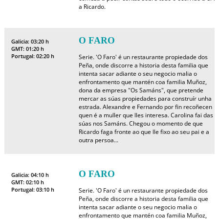
a Ricardo.
O FARO
Galicia: 03:20 h
GMT: 01:20 h
Portugal: 02:20 h
Serie. 'O Faro' é un restaurante propiedade dos
Peña, onde discorre a historia desta familia que
intenta sacar adiante o seu negocio malia o
enfrontamento que mantén coa familia Muñoz,
dona da empresa "Os Samáns", que pretende
mercar as súas propiedades para construír unha
estrada. Alexandre e Fernando por fin recoñecen
quen é a muller que lles interesa. Carolina fai das
súas nos Samáns. Chegou o momento de que
Ricardo faga fronte ao que lle fixo ao seu pai e a
outra persoa...
O FARO
Galicia: 04:10 h
GMT: 02:10 h
Portugal: 03:10 h
Serie. 'O Faro' é un restaurante propiedade dos
Peña, onde discorre a historia desta familia que
intenta sacar adiante o seu negocio malia o
enfrontamento que mantén coa familia Muñoz,