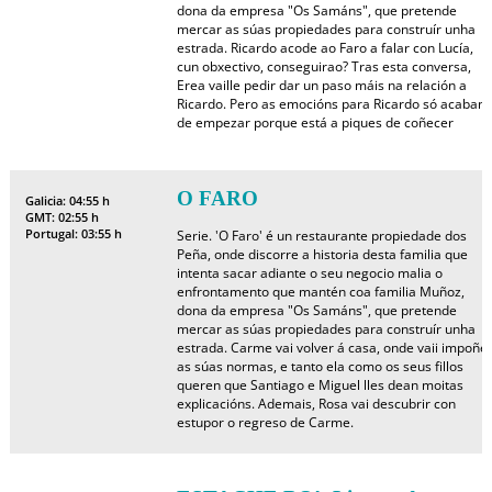
dona da empresa "Os Samáns", que pretende
mercar as súas propiedades para construír unha
estrada. Ricardo acode ao Faro a falar con Lucía,
cun obxectivo, conseguirao? Tras esta conversa,
Erea vaille pedir dar un paso máis na relación a
Ricardo. Pero as emocións para Ricardo só acaban
de empezar porque está a piques de coñecer
O FARO
Galicia: 04:55 h
GMT: 02:55 h
Portugal: 03:55 h
Serie. 'O Faro' é un restaurante propiedade dos
Peña, onde discorre a historia desta familia que
intenta sacar adiante o seu negocio malia o
enfrontamento que mantén coa familia Muñoz,
dona da empresa "Os Samáns", que pretende
mercar as súas propiedades para construír unha
estrada. Carme vai volver á casa, onde vaii impoñe
as súas normas, e tanto ela como os seus fillos
queren que Santiago e Miguel lles dean moitas
explicacións. Ademais, Rosa vai descubrir con
estupor o regreso de Carme.