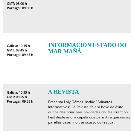
GMT: 08:00 h
Portugal: 09:00 h
INFORMACIÓN ESTADO DO
Galicia: 10:45 h
GMT: 08:45 h
MAR MAÑÁ
Portugal: 09:45 h
A REVISTA
Galicia: 10:55 h
GMT: 08:55 h
Portugal: 09:55 h
Presenta Loly Gómez. Inclúe "Adiantos
Informativos". 'A Revista' falará hoxe do éxito
dunha das principais novidades do Resurrection
Fest deste ano: a capela que permitirá que varias
parellas casen no transcurso do festival.