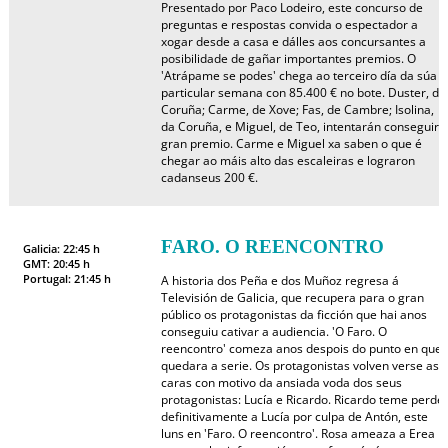
Presentado por Paco Lodeiro, este concurso de
preguntas e respostas convida o espectador a
xogar desde a casa e dálles aos concursantes a
posibilidade de gañar importantes premios. O
'Atrápame se podes' chega ao terceiro día da súa
particular semana con 85.400 € no bote. Duster, da
Coruña; Carme, de Xove; Fas, de Cambre; Isolina,
da Coruña, e Miguel, de Teo, intentarán conseguir 
gran premio. Carme e Miguel xa saben o que é
chegar ao máis alto das escaleiras e lograron
cadanseus 200 €.
FARO. O REENCONTRO
Galicia: 22:45 h
GMT: 20:45 h
Portugal: 21:45 h
A historia dos Peña e dos Muñoz regresa á
Televisión de Galicia, que recupera para o gran
público os protagonistas da ficción que hai anos
conseguiu cativar a audiencia. 'O Faro. O
reencontro' comeza anos despois do punto en que
quedara a serie. Os protagonistas volven verse as
caras con motivo da ansiada voda dos seus
protagonistas: Lucía e Ricardo. Ricardo teme perde
definitivamente a Lucía por culpa de Antón, este
luns en 'Faro. O reencontro'. Rosa ameaza a Erea