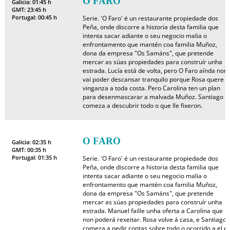
O FARO
Galicia: 01:45 h
GMT: 23:45 h
Portugal: 00:45 h
Serie. 'O Faro' é un restaurante propiedade dos
Peña, onde discorre a historia desta familia que
intenta sacar adiante o seu negocio malia o
enfrontamento que mantén coa familia Muñoz,
dona da empresa "Os Samáns", que pretende
mercar as súas propiedades para construír unha
estrada. Lucía está de volta, pero O Faro aínda non
vai poder descansar tranquilo porque Rosa quere
vinganza a toda costa. Pero Carolina ten un plan
para desenmascarar a malvada Muñoz. Santiago
comeza a descubrir todo o que lle fixeron.
O FARO
Galicia: 02:35 h
GMT: 00:35 h
Portugal: 01:35 h
Serie. 'O Faro' é un restaurante propiedade dos
Peña, onde discorre a historia desta familia que
intenta sacar adiante o seu negocio malia o
enfrontamento que mantén coa familia Muñoz,
dona da empresa "Os Samáns", que pretende
mercar as súas propiedades para construír unha
estrada. Manuel faille unha oferta a Carolina que
non poderá rexeitar. Rosa volve á casa, e Santiago
comeza a pedir contas sobre todo o ocorrido a el e