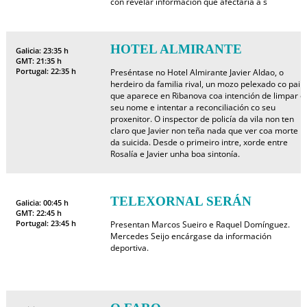
con revelar información que afectaría á s
HOTEL ALMIRANTE
Galicia: 23:35 h
GMT: 21:35 h
Portugal: 22:35 h
Preséntase no Hotel Almirante Javier Aldao, o
herdeiro da familia rival, un mozo pelexado co pai e
que aparece en Ribanova coa intención de limpar o
seu nome e intentar a reconciliación co seu
proxenitor. O inspector de policía da vila non ten
claro que Javier non teña nada que ver coa morte
da suicida. Desde o primeiro intre, xorde entre
Rosalía e Javier unha boa sintonía.
TELEXORNAL SERÁN
Galicia: 00:45 h
GMT: 22:45 h
Portugal: 23:45 h
Presentan Marcos Sueiro e Raquel Domínguez.
Mercedes Seijo encárgase da información
deportiva.