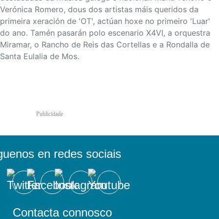
Verónica Romero, dous dos artistas máis queridos da
primeira xeración de 'OT', actúan hoxe no primeiro 'Luar'
do ano. Tamén pasarán polo escenario X4VI, a orquestra
Miramar, o Rancho de Reis das Cortellas e a Rondalla de
Santa Eulalia de Mos.
Publicidade
guenos en redes sociais
Contacta connosco