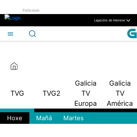
Galicia TV America - CSAG
Publicidade
Skip to Main Content
Ligazóns de interese
Galicia
Galicia
TVG
TVG2
TV
TV
Europa
América
Hoxe
Mañá
Martes