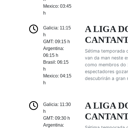
Mexico: 03:45
h
A LIGA 
Galicia: 11:15
h
CANTANT
GMT: 09:15 h
Argentina:
Sétima temporada d
06:15 h
van da man neste es
Brasil: 06:15
como membros do xur
h
espectadores gozar
Mexico: 04:15
descubrirán a gran
h
A LIGA 
Galicia: 11:30
h
CANTANT
GMT: 09:30 h
Argentina:
Sétima temporada d