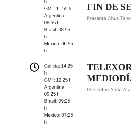
h
FIN DE SE
GMT: 11:55 h
Argentina:
Presenta Chus Tanoi
08:55 h
Brasil: 08:55
h
Mexico: 06:55
h
TELEXOR
Galicia: 14:25
h
MEDIODÍA
GMT: 12:25 h
Argentina:
Presentan Antía Ara
09:25 h
Brasil: 09:25
h
Mexico: 07:25
h