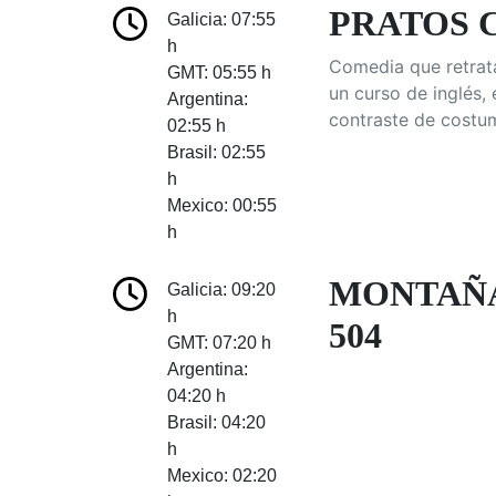
PRATOS C
Galicia: 07:55
h
Comedia que retrata
GMT: 05:55 h
un curso de inglés
Argentina:
contraste de costu
02:55 h
Brasil: 02:55
h
Mexico: 00:55
h
MONTAÑA
Galicia: 09:20
h
504
GMT: 07:20 h
Argentina:
04:20 h
Brasil: 04:20
h
Mexico: 02:20