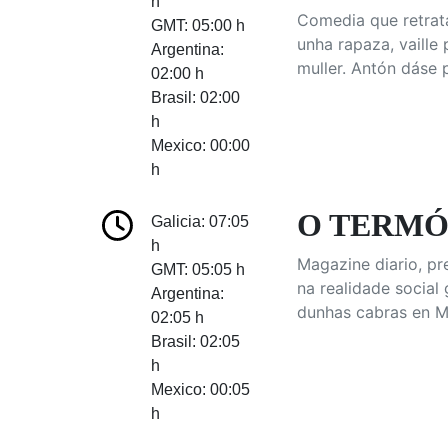
h
Comedia que retrata
GMT: 05:00 h
unha rapaza, vaille
Argentina:
muller. Antón dáse 
02:00 h
Brasil: 02:00
h
Mexico: 00:00
h
O TERMÓM
Galicia: 07:05
h
Magazine diario, p
GMT: 05:05 h
na realidade social
Argentina:
dunhas cabras en M
02:05 h
Brasil: 02:05
h
Mexico: 00:05
h