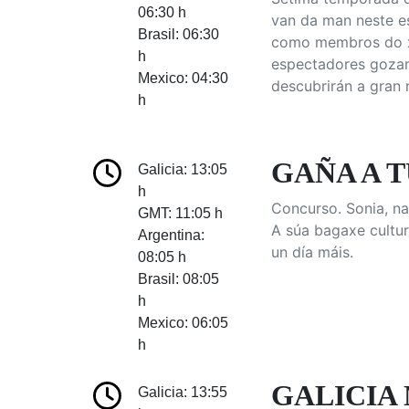
06:30 h
van da man neste es
Brasil: 06:30
como membros do xur
h
espectadores gozar
Mexico: 04:30
descubrirán a gran
h
GAÑA A T
Galicia: 13:05
h
Concurso. Sonia, na
GMT: 11:05 h
A súa bagaxe cultur
Argentina:
un día máis.
08:05 h
Brasil: 08:05
h
Mexico: 06:05
h
GALICIA 
Galicia: 13:55