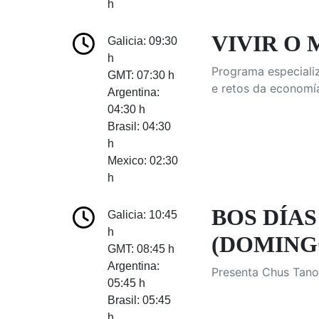
h
VIVIR O 
Galicia: 09:30
h
Programa especializ
GMT: 07:30 h
e retos da economía
Argentina:
04:30 h
Brasil: 04:30
h
Mexico: 02:30
h
BOS DÍAS
Galicia: 10:45
h
(DOMINGO)
GMT: 08:45 h
Argentina:
Presenta Chus Tanoi
05:45 h
Brasil: 05:45
h