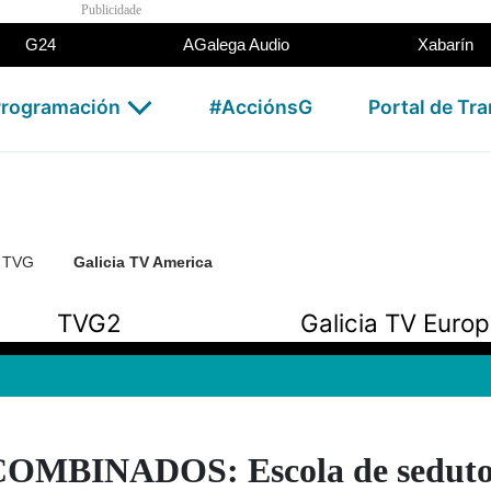
Publicidade
G24
AGalega Audio
Xabarín
rogramación
#AcciónsG
Portal de Tr
n TVG
Galicia TV America
TVG2
Galicia TV Euro
OMBINADOS: Escola de seduto