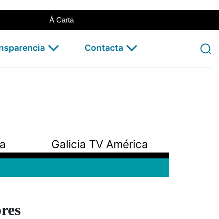
Á Carta
ansparencia
Contacta
pa
Galicia TV América
res