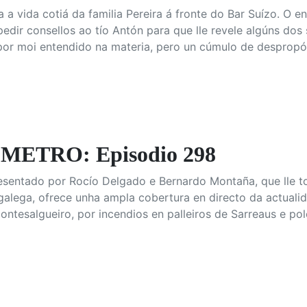
 a vida cotiá da familia Pereira á fronte do Bar Suízo. O e
 pedir consellos ao tío Antón para que lle revele algúns d
por moi entendido na materia, pero un cúmulo de despropósi
ETRO: Episodio 298
resentado por Rocío Delgado e Bernardo Montaña, que lle t
 galega, ofrece unha ampla cobertura en directo da actual
ontesalgueiro, por incendios en palleiros de Sarreaus e p