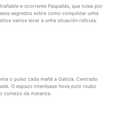
ntrañable e ocorrente Paspallás, que tolea por
os seus segredos sobre como conquistar unha
tos vainos levar a unha situación ridícula.
oma o pulso cada mañá a Galicia. Centrado
idade. O espazo interésase hoxe polo roubo
olo comezo da matanza.