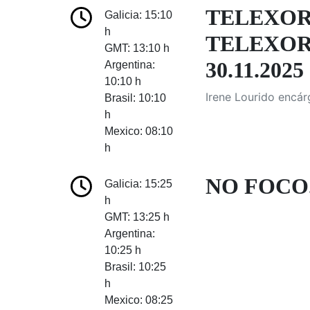
TELEXOR
Galicia: 15:10
h
TELEXOR
GMT: 13:10 h
30.11.2025
Argentina:
10:10 h
Irene Lourido encár
Brasil: 10:10
h
Mexico: 08:10
h
NO FOCO.
Galicia: 15:25
h
GMT: 13:25 h
Argentina:
10:25 h
Brasil: 10:25
h
Mexico: 08:25