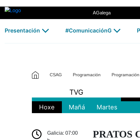
Galicia TV America - CSAG
Skip to Main Content
AGalega
Presentación
#ComunicaciónG
P
CSAG
Programación
Programació
TVG
Hoxe
Mañá
Martes
PRATOS C
Galicia: 07:00