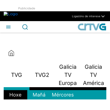
Publicidade
Ligazóns de interese
Galicia
Galicia
TVG
TVG2
TV
TV
Europa
América
Hoxe
Mañá
Mércores