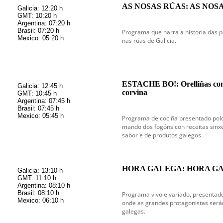
AS NOSAS RÚAS: AS NOSAS
Galicia: 12:20 h
GMT: 10:20 h
Argentina: 07:20 h
Brasil: 07:20 h
Programa que narra a historia das 
Mexico: 05:20 h
nas rúas de Galicia.
ESTACHE BO!: Orelliñas con 
Galicia: 12:45 h
corvina
GMT: 10:45 h
Argentina: 07:45 h
Brasil: 07:45 h
Mexico: 05:45 h
Programa de cociña presentado polo
mando dos fogóns con receitas sinxe
sabor e de produtos galegos.
HORA GALEGA: HORA GAL
Galicia: 13:10 h
GMT: 11:10 h
Argentina: 08:10 h
Brasil: 08:10 h
Programa vivo e variado, presentado
Mexico: 06:10 h
onde as grandes protagonistas serán
galegas.