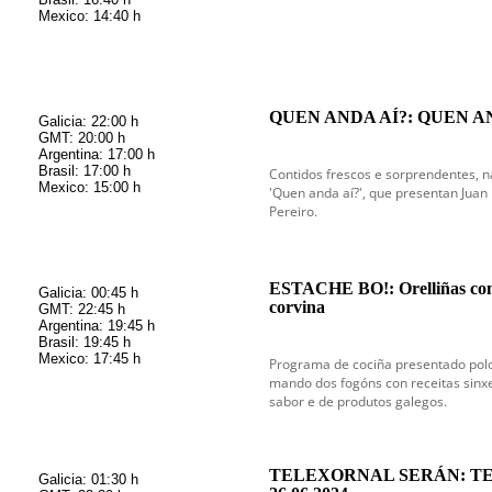
Mexico: 14:40 h
QUEN ANDA AÍ?: QUEN A
Galicia: 22:00 h
GMT: 20:00 h
Argentina: 17:00 h
Brasil: 17:00 h
Contidos frescos e sorprendentes, 
Mexico: 15:00 h
'Quen anda aí?', que presentan Juan 
Pereiro.
ESTACHE BO!: Orelliñas con 
Galicia: 00:45 h
corvina
GMT: 22:45 h
Argentina: 19:45 h
Brasil: 19:45 h
Mexico: 17:45 h
Programa de cociña presentado polo
mando dos fogóns con receitas sinxe
sabor e de produtos galegos.
TELEXORNAL SERÁN: T
Galicia: 01:30 h