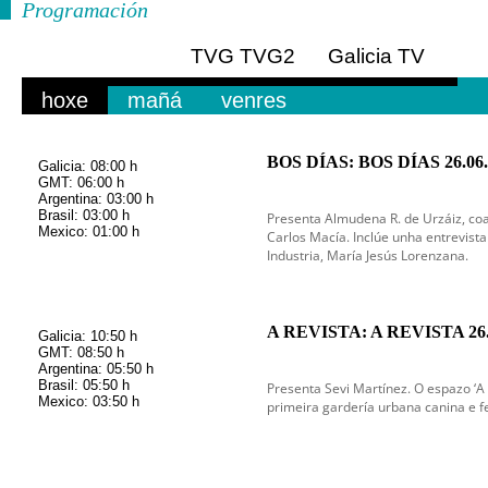
Programación
TVG
TVG2
Galicia TV
Europa
hoxe
mañá
venres
BOS DÍAS: BOS DÍAS 26.06.
Galicia: 08:00 h
GMT: 06:00 h
Argentina: 03:00 h
Brasil: 03:00 h
Presenta Almudena R. de Urzáiz, coa
Mexico: 01:00 h
Carlos Macía. Inclúe unha entrevist
Industria, María Jesús Lorenzana.
A REVISTA: A REVISTA 26.
Galicia: 10:50 h
GMT: 08:50 h
Argentina: 05:50 h
Brasil: 05:50 h
Presenta Sevi Martínez. O espazo ‘A R
Mexico: 03:50 h
primeira gardería urbana canina e f