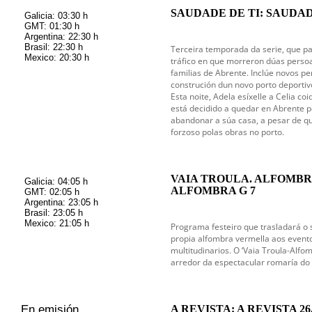
SAUDADE DE TI: SAUDADE 
Galicia: 03:30 h
GMT: 01:30 h
Argentina: 22:30 h
Brasil: 22:30 h
Terceira temporada da serie, que pa
Mexico: 20:30 h
tráfico en que morreron dúas persoa
familias de Abrente. Inclúe novos p
construción dun novo porto deportivo
Esta noite, Adela esíxelle a Celia coi
está decidido a quedar en Abrente po
abandonar a súa casa, a pesar de q
forzoso polas obras no porto.
VAIA TROULA. ALFOMBRA
Galicia: 04:05 h
ALFOMBRA G 7
GMT: 02:05 h
Argentina: 23:05 h
Brasil: 23:05 h
Mexico: 21:05 h
Programa festeiro que trasladará o s
propia alfombra vermella aos evento
multitudinarios. O ‘Vaia Troula-Alfo
arredor da espectacular romaría do 
En emisión
A REVISTA: A REVISTA 26.