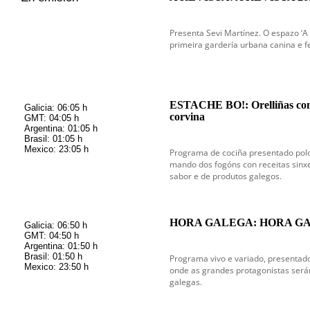
en emisión
Presenta Sevi Martínez. O espazo ‘A R
primeira gardería urbana canina e f
ESTACHE BO!: Orelliñas con 
Galicia: 06:05 h
corvina
GMT: 04:05 h
Argentina: 01:05 h
Brasil: 01:05 h
Mexico: 23:05 h
Programa de cociña presentado polo
mando dos fogóns con receitas sinxe
sabor e de produtos galegos.
HORA GALEGA: HORA GA
Galicia: 06:50 h
GMT: 04:50 h
Argentina: 01:50 h
Brasil: 01:50 h
Programa vivo e variado, presentado
Mexico: 23:50 h
onde as grandes protagonistas serán
galegas.