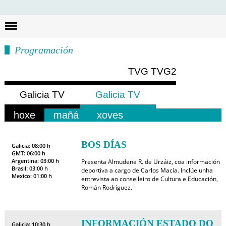
Busc
Programación
TVG
TVG2
Galicia TV
Galicia TV
Europa
América
hoxe
mañá
xoves
BOS DÍAS
Galicia: 08:00 h
GMT: 06:00 h
Argentina: 03:00 h
Presenta Almudena R. de Urzáiz, coa información
Brasil: 03:00 h
deportiva a cargo de Carlos Macía. Inclúe unha
Mexico: 01:00 h
entrevista ao conselleiro de Cultura e Educación,
Román Rodríguez.
INFORMACIÓN ESTADO DO
Galicia: 10:30 h