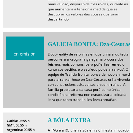
máis valioso, disporán de tres roldas, durante as
que aumentará a tensión a medida que se
descubran os valores das cousas que vaian
descartando.
GALICIA BONITA: Oza-Cesuras
en emisión
Docu-reality de reformas en que unha arquitecta
percorrerá a xeografía galega na procura dos
feísmos máis comúns, para poñerlles remedio
xunto cos veciños e o seu ‘equipo de arranxos’. O
equipo de 'Galicia Bonita' ponse de novo en march
para arranxar hoxe en Oza-Cesuras unha vivenda
con construcións adxacentes en semirruínas. A
familia propietaria da casa porá como única
condición na reforma non esnaquizar a coidada
leira que tanto traballo lles levou amañar.
A BÓLA EXTRA
Galicia: 05:55 h
GMT: 03:55 h
Argentina: 00:55 h
A TVG e a RG unen a súa emisión nesta innovadora