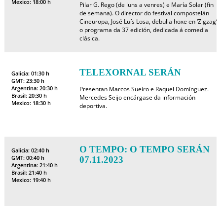
Mexico: 18:00 h
Pilar G. Rego (de luns a venres) e María Solar (fin
de semana). O director do festival compostelán
Cineuropa, José Luís Losa, debulla hoxe en ‘Zigzag’
o programa da 37 edición, dedicada á comedia
clásica.
TELEXORNAL SERÁN
Galicia: 01:30 h
GMT: 23:30 h
Argentina: 20:30 h
Presentan Marcos Sueiro e Raquel Domínguez.
Brasil: 20:30 h
Mercedes Seijo encárgase da información
Mexico: 18:30 h
deportiva.
O TEMPO: O TEMPO SERÁN
Galicia: 02:40 h
GMT: 00:40 h
07.11.2023
Argentina: 21:40 h
Brasil: 21:40 h
Mexico: 19:40 h