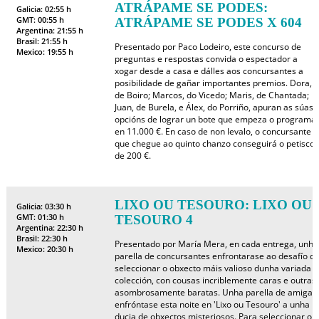
ATRÁPAME SE PODES:
Galicia: 02:55 h
GMT: 00:55 h
ATRÁPAME SE PODES X 604
Argentina: 21:55 h
Brasil: 21:55 h
Presentado por Paco Lodeiro, este concurso de
Mexico: 19:55 h
preguntas e respostas convida o espectador a
xogar desde a casa e dálles aos concursantes a
posibilidade de gañar importantes premios. Dora,
de Boiro; Marcos, do Vicedo; Maris, de Chantada;
Juan, de Burela, e Álex, do Porriño, apuran as súas
opcións de lograr un bote que empeza o programa
en 11.000 €. En caso de non levalo, o concursante
que chegue ao quinto chanzo conseguirá o petisco
de 200 €.
LIXO OU TESOURO: LIXO OU
Galicia: 03:30 h
GMT: 01:30 h
TESOURO 4
Argentina: 22:30 h
Brasil: 22:30 h
Presentado por María Mera, en cada entrega, unha
Mexico: 20:30 h
parella de concursantes enfrontarase ao desafío d
seleccionar o obxecto máis valioso dunha variada
colección, con cousas incriblemente caras e outras,
asombrosamente baratas. Unha parella de amigas
enfróntase esta noite en 'Lixo ou Tesouro' a unha
ducia de obxectos misteriosos. Para seleccionar o