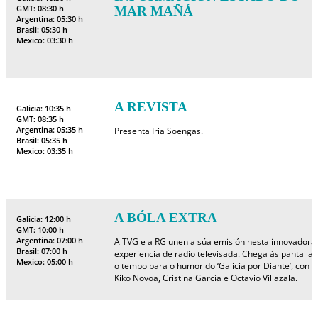
GMT: 08:30 h
MAR MAÑÁ
Argentina: 05:30 h
Brasil: 05:30 h
Mexico: 03:30 h
A REVISTA
Galicia: 10:35 h
GMT: 08:35 h
Argentina: 05:35 h
Presenta Iria Soengas.
Brasil: 05:35 h
Mexico: 03:35 h
A BÓLA EXTRA
Galicia: 12:00 h
GMT: 10:00 h
Argentina: 07:00 h
A TVG e a RG unen a súa emisión nesta innovadora
Brasil: 07:00 h
experiencia de radio televisada. Chega ás pantallas
Mexico: 05:00 h
o tempo para o humor do ‘Galicia por Diante’, con
Kiko Novoa, Cristina García e Octavio Villazala.