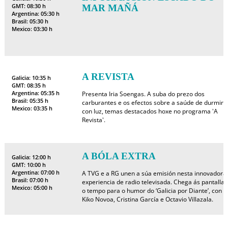
GMT: 08:30 h
MAR MAÑÁ
Argentina: 05:30 h
Brasil: 05:30 h
Mexico: 03:30 h
A REVISTA
Galicia: 10:35 h
GMT: 08:35 h
Argentina: 05:35 h
Presenta Iria Soengas. A suba do prezo dos
Brasil: 05:35 h
carburantes e os efectos sobre a saúde de durmir
Mexico: 03:35 h
con luz, temas destacados hoxe no programa 'A
Revista'.
A BÓLA EXTRA
Galicia: 12:00 h
GMT: 10:00 h
Argentina: 07:00 h
A TVG e a RG unen a súa emisión nesta innovadora
Brasil: 07:00 h
experiencia de radio televisada. Chega ás pantallas
Mexico: 05:00 h
o tempo para o humor do ‘Galicia por Diante’, con
Kiko Novoa, Cristina García e Octavio Villazala.