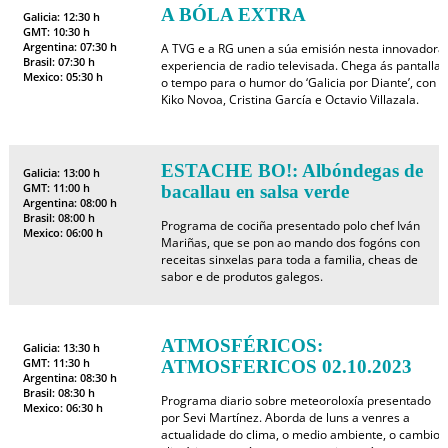
A BÓLA EXTRA
Galicia: 12:30 h
GMT: 10:30 h
Argentina: 07:30 h
A TVG e a RG unen a súa emisión nesta innovadora
Brasil: 07:30 h
experiencia de radio televisada. Chega ás pantallas
Mexico: 05:30 h
o tempo para o humor do ‘Galicia por Diante’, con
Kiko Novoa, Cristina García e Octavio Villazala.
ESTACHE BO!: Albóndegas de
Galicia: 13:00 h
GMT: 11:00 h
bacallau en salsa verde
Argentina: 08:00 h
Brasil: 08:00 h
Programa de cociña presentado polo chef Iván
Mexico: 06:00 h
Mariñas, que se pon ao mando dos fogóns con
receitas sinxelas para toda a familia, cheas de
sabor e de produtos galegos.
ATMOSFÉRICOS:
Galicia: 13:30 h
GMT: 11:30 h
ATMOSFERICOS 02.10.2023
Argentina: 08:30 h
Brasil: 08:30 h
Programa diario sobre meteoroloxía presentado
Mexico: 06:30 h
por Sevi Martínez. Aborda de luns a venres a
actualidade do clima, o medio ambiente, o cambio