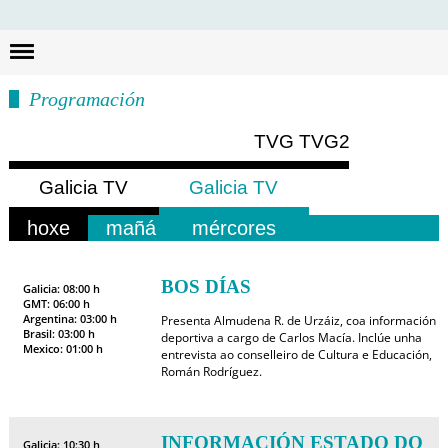
Busc
Programación
TVG
TVG2
Galicia TV
Galicia TV
Europa
América
hoxe
mañá
mércores
BOS DÍAS
Galicia: 08:00 h
GMT: 06:00 h
Argentina: 03:00 h
Presenta Almudena R. de Urzáiz, coa información
Brasil: 03:00 h
deportiva a cargo de Carlos Macía. Inclúe unha
Mexico: 01:00 h
entrevista ao conselleiro de Cultura e Educación,
Román Rodríguez.
INFORMACIÓN ESTADO DO
Galicia: 10:30 h