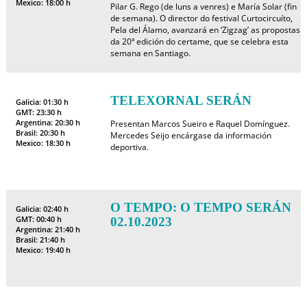
Mexico: 18:00 h
Pilar G. Rego (de luns a venres) e María Solar (fin
de semana). O director do festival Curtocircuíto,
Pela del Álamo, avanzará en ‘Zigzag’ as propostas
da 20ª edición do certame, que se celebra esta
semana en Santiago.
TELEXORNAL SERÁN
Galicia: 01:30 h
GMT: 23:30 h
Argentina: 20:30 h
Presentan Marcos Sueiro e Raquel Domínguez.
Brasil: 20:30 h
Mercedes Seijo encárgase da información
Mexico: 18:30 h
deportiva.
O TEMPO: O TEMPO SERÁN
Galicia: 02:40 h
GMT: 00:40 h
02.10.2023
Argentina: 21:40 h
Brasil: 21:40 h
Mexico: 19:40 h