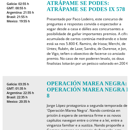
ATRÁPAME SE PODES:
Galicia: 02:55 h
GMT: 00:55 h
ATRÁPAME SE PODES IX 578
Argentina: 21:55 h
Brasil: 21:55 h
Presentado por Paco Lodeiro, este concurso de
Mexico: 19:55 h
preguntas e respostas convida o espectador a
xogar desde a casa e dálles aos concursantes a
posibilidade de gañar importantes premios. A cifra
acumulada de cartos continúa medrando e o bote
está xa nos 5.800 €. Ramiro, de Irixoa; Merchi, de
Untes; Rubén, de Laxe; Sandra, de Ourense, e Jon,
de Vigo, teñen o obxectivo de facerse co ansiado
premio. No caso de non poderen levalo, os dous
finalistas loitarán por un petisco valorado en 200 €.
OPERACIÓN MAREA NEGRA:
Galicia: 03:35 h
GMT: 01:35 h
OPERACIÓN MAREA NEGRA I
Argentina: 22:35 h
8
Brasil: 22:35 h
Mexico: 20:35 h
Jorge López protagoniza a segunda temporada de
'Operación Marea Negra'. Nando continúa en
prisión á espera de sentenza firme e os novos
capítulos navegan entre o crime e a lei, entre a
vinganza familiar e a xustiza. Nando proponlle a