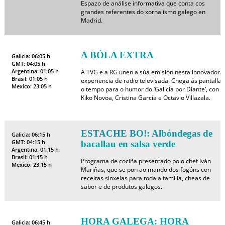
Espazo de análise informativa que conta cos
grandes referentes do xornalismo galego en
Madrid.
A BÓLA EXTRA
Galicia: 06:05 h
GMT: 04:05 h
Argentina: 01:05 h
A TVG e a RG unen a súa emisión nesta innovadora
Brasil: 01:05 h
experiencia de radio televisada. Chega ás pantallas
Mexico: 23:05 h
o tempo para o humor do ‘Galicia por Diante’, con
Kiko Novoa, Cristina García e Octavio Villazala.
ESTACHE BO!: Albóndegas de
Galicia: 06:15 h
GMT: 04:15 h
bacallau en salsa verde
Argentina: 01:15 h
Brasil: 01:15 h
Programa de cociña presentado polo chef Iván
Mexico: 23:15 h
Mariñas, que se pon ao mando dos fogóns con
receitas sinxelas para toda a familia, cheas de
sabor e de produtos galegos.
HORA GALEGA: HORA
Galicia: 06:45 h