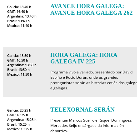
AVANCE HORA GALEGA:
Galicia: 18:40 h
GMT: 16:40 h
AVANCE HORA GALEGA 262
Argentina: 13:40 h
Brasil: 13:40 h
Mexico: 11:40 h
HORA GALEGA: HORA
Galicia: 18:50 h
GMT: 16:50 h
GALEGA IV 225
Argentina: 13:50 h
Brasil: 13:50 h
Programa vivo e variado, presentado por David
Mexico: 11:50 h
Espiño e Rocío Durán, onde as grandes
protagonistas serán as historias cotiás dos galegos
e galegas.
TELEXORNAL SERÁN
Galicia: 20:25 h
GMT: 18:25 h
Argentina: 15:25 h
Presentan Marcos Sueiro e Raquel Domínguez.
Brasil: 15:25 h
Mercedes Seijo encárgase da información
Mexico: 13:25 h
deportiva.