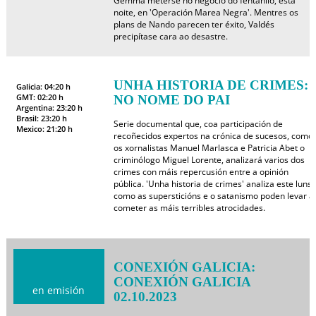
Gemma meterse no negocio do fentanilo, esta
noite, en 'Operación Marea Negra'. Mentres os
plans de Nando parecen ter éxito, Valdés
precipítase cara ao desastre.
UNHA HISTORIA DE CRIMES:
Galicia: 04:20 h
GMT: 02:20 h
NO NOME DO PAI
Argentina: 23:20 h
Brasil: 23:20 h
Serie documental que, coa participación de
Mexico: 21:20 h
recoñecidos expertos na crónica de sucesos, como
os xornalistas Manuel Marlasca e Patricia Abet o
criminólogo Miguel Lorente, analizará varios dos
crimes con máis repercusión entre a opinión
pública. 'Unha historia de crimes' analiza este luns
como as supersticións e o satanismo poden levar a
cometer as máis terribles atrocidades.
CONEXIÓN GALICIA:
CONEXIÓN GALICIA
en emisión
02.10.2023