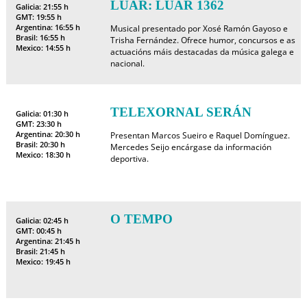
LUAR: LUAR 1362
Galicia: 21:55 h
GMT: 19:55 h
Argentina: 16:55 h
Musical presentado por Xosé Ramón Gayoso e
Brasil: 16:55 h
Trisha Fernández. Ofrece humor, concursos e as
Mexico: 14:55 h
actuacións máis destacadas da música galega e
nacional.
TELEXORNAL SERÁN
Galicia: 01:30 h
GMT: 23:30 h
Argentina: 20:30 h
Presentan Marcos Sueiro e Raquel Domínguez.
Brasil: 20:30 h
Mercedes Seijo encárgase da información
Mexico: 18:30 h
deportiva.
O TEMPO
Galicia: 02:45 h
GMT: 00:45 h
Argentina: 21:45 h
Brasil: 21:45 h
Mexico: 19:45 h