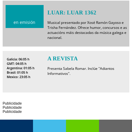
LUAR: LUAR 1362
en emisión
Musical presentado por Xosé Ramón Gayoso e
Trisha Fernández. Ofrece humor, concursos e as
actuacións máis destacadas da música galega e
nacional.
A REVISTA
Galicia: 06:05 h
GMT: 04:05 h
Argentina: 01:05 h
Presenta Sabela Romar. Inclúe "Adiantos
Brasil: 01:05 h
Informativos".
Mexico: 23:05 h
Publicidade
Publicidade
Publicidade