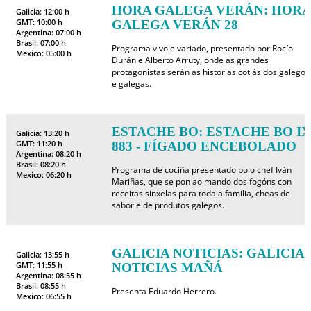
HORA GALEGA VERÁN: HORA
Galicia: 12:00 h
GMT: 10:00 h
GALEGA VERÁN 28
Argentina: 07:00 h
Brasil: 07:00 h
Programa vivo e variado, presentado por Rocío
Mexico: 05:00 h
Durán e Alberto Arruty, onde as grandes
protagonistas serán as historias cotiás dos galegos
e galegas.
ESTACHE BO: ESTACHE BO IX
Galicia: 13:20 h
GMT: 11:20 h
883 - FÍGADO ENCEBOLADO
Argentina: 08:20 h
Brasil: 08:20 h
Programa de cociña presentado polo chef Iván
Mexico: 06:20 h
Mariñas, que se pon ao mando dos fogóns con
receitas sinxelas para toda a familia, cheas de
sabor e de produtos galegos.
GALICIA NOTICIAS: GALICIA
Galicia: 13:55 h
GMT: 11:55 h
NOTICIAS MAÑÁ
Argentina: 08:55 h
Brasil: 08:55 h
Presenta Eduardo Herrero.
Mexico: 06:55 h