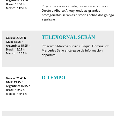
Argentina: 13:50 h
Brasil: 13:50 h
Programa vivo e variado, presentado por Rocío
Mexico: 11:50 h
Durán e Alberto Arruty, onde as grandes
protagonistas serán as historias cotiás dos galegos
e galegas.
TELEXORNAL SERÁN
Galicia: 20:25 h
GMT: 18:25 h
Argentina: 15:25 h
Presentan Marcos Sueiro e Raquel Domínguez.
Brasil: 15:25 h
Mercedes Seijo encárgase da información
Mexico: 13:25 h
deportiva.
O TEMPO
Galicia: 21:45 h
GMT: 19:45 h
Argentina: 16:45 h
Brasil: 16:45 h
Mexico: 14:45 h