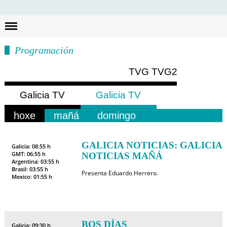
Busc
Programación
TVG
TVG2
Galicia TV
Galicia TV
Europa
América
hoxe
mañá
domingo
GALICIA NOTICIAS: GALICIA
Galicia: 08:55 h
GMT: 06:55 h
NOTICIAS MAÑÁ
Argentina: 03:55 h
Brasil: 03:55 h
Presenta Eduardo Herrero.
Mexico: 01:55 h
BOS DÍAS
Galicia: 09:30 h