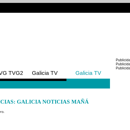
Publicid
Publicid
Publicid
VG
TVG2
Galicia TV
Galicia TV
Europa
América
CIAS: GALICIA NOTICIAS MAÑÁ
ro.