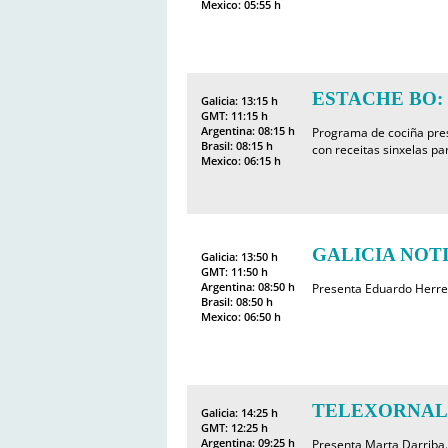
Mexico: 05:55 h
ESTACHE BO: Pe
Galicia: 13:15 h
GMT: 11:15 h
Argentina: 08:15 h
Programa de cociña pre
Brasil: 08:15 h
con receitas sinxelas pa
Mexico: 06:15 h
GALICIA NOTI
Galicia: 13:50 h
GMT: 11:50 h
Argentina: 08:50 h
Presenta Eduardo Herre
Brasil: 08:50 h
Mexico: 06:50 h
TELEXORNAL
Galicia: 14:25 h
GMT: 12:25 h
Argentina: 09:25 h
Presenta Marta Darriba.