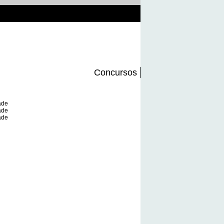
Concursos
ade
ade
ade