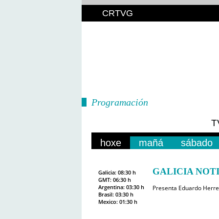
CRTVG
Programación
T
hoxe
mañá
sábado
GALICIA NOTI
Galicia: 08:30 h
GMT: 06:30 h
Argentina: 03:30 h
Presenta Eduardo Herre
Brasil: 03:30 h
Mexico: 01:30 h